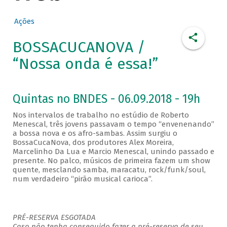
Ações
BOSSACUCANOVA /
“Nossa onda é essa!”
Quintas no BNDES - 06.09.2018 - 19h
Nos intervalos de trabalho no estúdio de Roberto
Menescal, três jovens passavam o tempo “envenenando”
a bossa nova e os afro-sambas. Assim surgiu o
BossaCucaNova, dos produtores Alex Moreira,
Marcelinho Da Lua e Marcio Menescal, unindo passado e
presente. No palco, músicos de primeira fazem um show
quente, mesclando samba, maracatu, rock/funk/soul,
num verdadeiro “pirão musical carioca”.
PRÉ-RESERVA ESGOTADA
Caso não tenha conseguido fazer a pré-reserva de seu