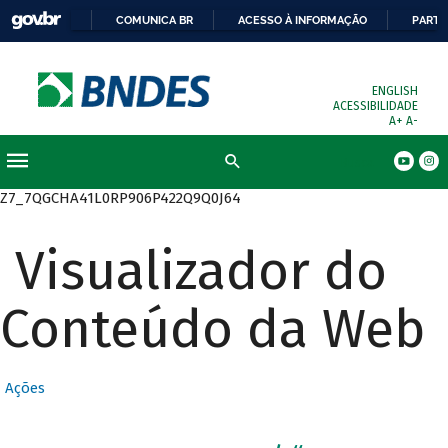
COMUNICA BR
ACESSO À INFORMAÇÃO
PARTI
ENGLISH
ACESSIBILIDADE
A+
A-
Busca
Z7_7QGCHA41L0RP906P422Q9Q0J64
Visualizador do
Conteúdo da Web
Ações