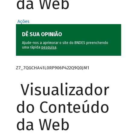
da Web
Ações
DÊ SUA OPINIÃO
Ajude-nos a aprimorar o site do BNDES preenchendo
uma rápida
pesquisa
.
Z7_7QGCHA41L0RP906P422Q9Q0JM1
Visualizador
do Conteúdo
da Web