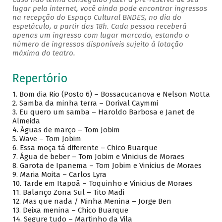
lugar pela internet, você ainda pode encontrar ingressos
na recepção do Espaço Cultural BNDES, no dia do
espetáculo, a partir das 18h. Cada pessoa receberá
apenas um ingresso com lugar marcado, estando o
número de ingressos disponíveis sujeito à lotação
máxima do teatro.
Repertório
1.
Bom dia Rio (Posto 6) – Bossacucanova e Nelson Motta
2.
Samba da minha terra – Dorival Caymmi
3.
Eu quero um samba – Haroldo Barbosa e Janet de
Almeida
4.
Águas de março – Tom Jobim
5.
Wave – Tom Jobim
6.
Essa moça tá diferente – Chico Buarque
7.
Água de beber – Tom Jobim e Vinicius de Moraes
8.
Garota de Ipanema – Tom Jobim e Vinicius de Moraes
9.
Maria Moita – Carlos Lyra
10.
Tarde em Itapoã – Toquinho e Vinicius de Moraes
11.
Balanço Zona Sul – Tito Madi
12.
Mas que nada / Minha Menina – Jorge Ben
13.
Deixa menina – Chico Buarque
14.
Segure tudo – Martinho da Vila