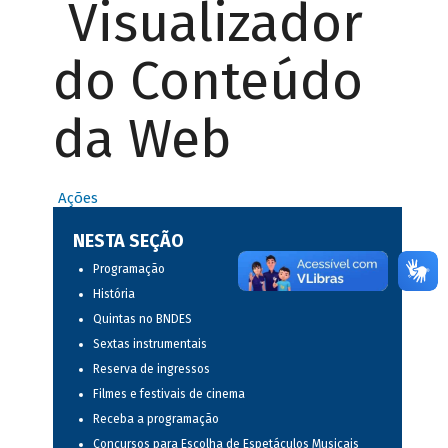
Visualizador
do Conteúdo
da Web
Ações
NESTA SEÇÃO
Programação
História
Quintas no BNDES
Sextas instrumentais
Reserva de ingressos
Filmes e festivais de cinema
Receba a programação
Concursos para Escolha de Espetáculos Musicais