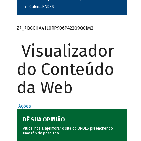
Galeria BNDES
Z7_7QGCHA41L0RP906P422Q9Q0JM2
Visualizador
do Conteúdo
da Web
Ações
DÊ SUA OPINIÃO
Ajude-nos a aprimorar o site do BNDES preenchendo
uma rápida
pesquisa
.