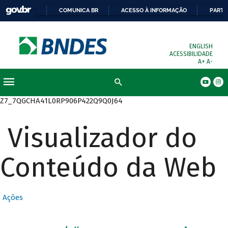
COMUNICA BR
ACESSO À INFORMAÇÃO
PARTI
ENGLISH
ACESSIBILIDADE
A+
A-
Busca
Z7_7QGCHA41L0RP906P422Q9Q0J64
Visualizador do
Conteúdo da Web
Ações