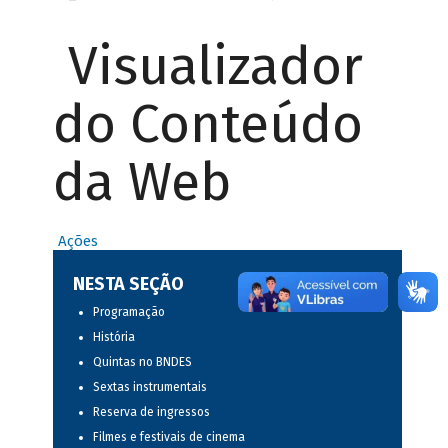
Visualizador
do Conteúdo
da Web
Ações
NESTA SEÇÃO
Programação
História
Quintas no BNDES
Sextas instrumentais
Reserva de ingressos
Filmes e festivais de cinema