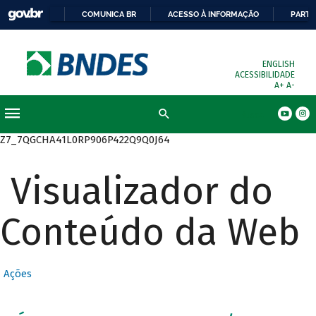
COMUNICA BR
ACESSO À INFORMAÇÃO
PARTI
ENGLISH
ACESSIBILIDADE
A+
A-
Busca
Z7_7QGCHA41L0RP906P422Q9Q0J64
Visualizador do
Conteúdo da Web
Ações