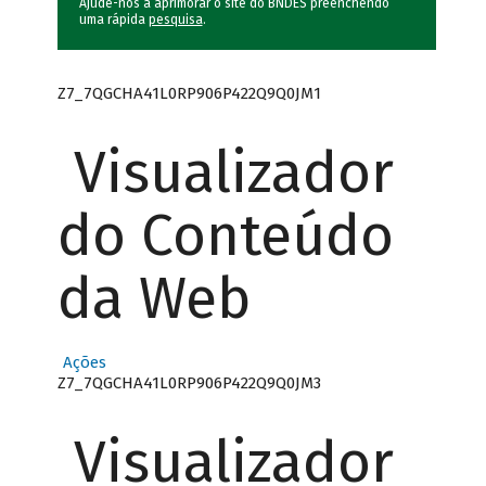
Ajude-nos a aprimorar o site do BNDES preenchendo
uma rápida
pesquisa
.
Z7_7QGCHA41L0RP906P422Q9Q0JM1
Visualizador
do Conteúdo
da Web
Ações
Z7_7QGCHA41L0RP906P422Q9Q0JM3
Visualizador