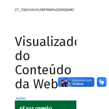
Z7_7QGCHA41L0RP906P422Q9Q0JM2
Visualizador
do
Conteúdo
da Web
Ações
DÊ SUA OPINIÃO