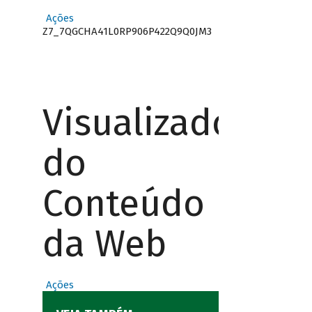
Ações
Z7_7QGCHA41L0RP906P422Q9Q0JM3
Visualizador
do
Conteúdo
da Web
Ações