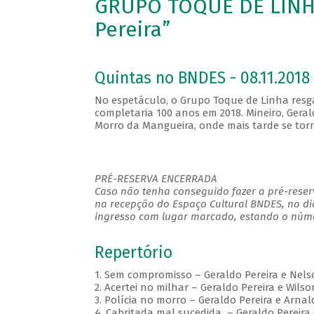
GRUPO TOQUE DE LINHA
Pereira”
Quintas no BNDES - 08.11.2018 
No espetáculo, o Grupo Toque de Linha resga
completaria 100 anos em 2018. Mineiro, Gerald
Morro da Mangueira, onde mais tarde se tor
PRÉ-RESERVA ENCERRADA
Caso não tenha conseguido fazer a pré-reserv
na recepção do Espaço Cultural BNDES, no di
ingresso com lugar marcado, estando o númer
Repertório
1. Sem compromisso – Geraldo Pereira e Nels
2. Acertei no milhar – Geraldo Pereira e Wilso
3. Polícia no morro – Geraldo Pereira e Arna
4. Cabritada mal sucedida – Geraldo Pereira 