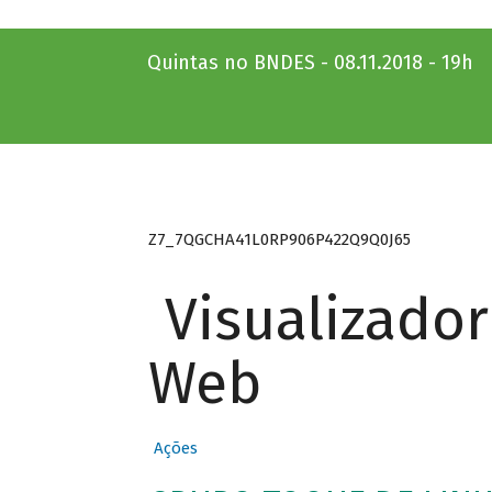
Quintas no BNDES - 08.11.2018 - 19h
Z7_7QGCHA41L0RP906P422Q9Q0J65
Visualizado
Web
Ações