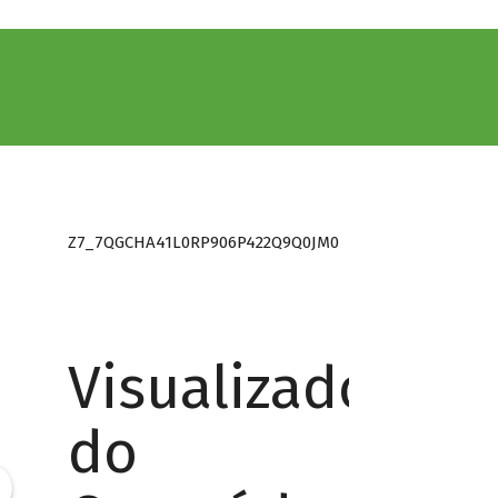
Z7_7QGCHA41L0RP906P422Q9Q0JM0
Visualizador
do