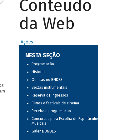
Conteúdo
da Web
Ações
NESTA SEÇÃO
Programação
História
Quintas no BNDES
os
Sextas instrumentais
 um
Reserva de ingressos
Filmes e festivais de cinema
Receba a programação
Concursos para Escolha de Espetáculos
Musicais
Galeria BNDES