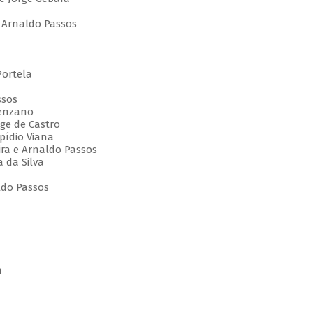
e Arnaldo Passos
Portela
ssos
venzano
rge de Castro
pídio Viana
ira e Arnaldo Passos
a da Silva
ldo Passos
m