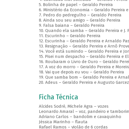
5. Bolinha de papel – Geraldo Pereira
6. Ministério da Economia – Geraldo Pereira 
7. Pedro do pedregulho – Geraldo Pereira
8. Ainda sou seu amigo – Geraldo Pereira
9. Falsa baiana – Geraldo Pereira
10. Quando ela samba – Geraldo Pereira e J. 
11. Escurinho – Geraldo Pereira
12. Escurinha – Geraldo Pereira e Arnaldo Pa
13. Resignação – Geraldo Pereira e Arnô Pro
14. Você está sumindo – Geraldo Pereira e Jo
15. Pisei num despacho – Geraldo Pereira e El
16. Roubaram o Livro de Ouro – Geraldo Pere
17. A voz do morro – Geraldo Pereira e Moreir
18. Vai que depois eu vou – Geraldo Pereira
19. Que samba bom – Geraldo Pereira e Arna
20. Adeus – Geraldo Pereira e Augusto Garcez
Ficha Técnica
Alcides Sodré, Michele Agra – vozes
Leonardo Amaral – voz, pandeiro e tambori
Adriano Carlos – bandolim e cavaquinho
Jéssica Marinho – flauta
Rafael Ramos – violão de 6 cordas