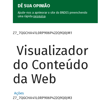
DÊ SUA OPINIÃO
Ajude-nos a aprimorar o site do BNDES preenchendo
uma rápida
pesquisa
.
Z7_7QGCHA41L0RP906P422Q9Q0JM1
Visualizador
do Conteúdo
da Web
Ações
Z7_7QGCHA41L0RP906P422Q9Q0JM3