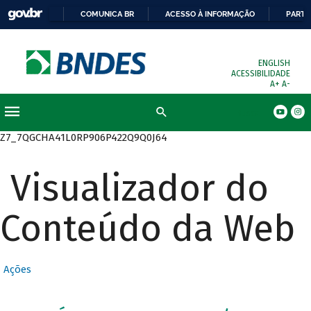
COMUNICA BR
ACESSO À INFORMAÇÃO
PARTI
ENGLISH
ACESSIBILIDADE
A+
A-
Busca
Z7_7QGCHA41L0RP906P422Q9Q0J64
Visualizador do
Conteúdo da Web
Ações