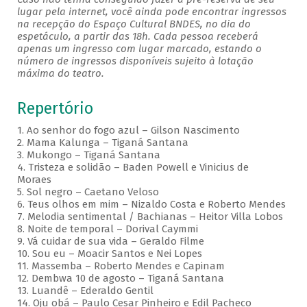
lugar pela internet, você ainda pode encontrar ingressos
na recepção do Espaço Cultural BNDES, no dia do
espetáculo, a partir das 18h. Cada pessoa receberá
apenas um ingresso com lugar marcado, estando o
número de ingressos disponíveis sujeito à lotação
máxima do teatro.
Repertório
1. Ao senhor do fogo azul – Gilson Nascimento
2. Mama Kalunga – Tiganá Santana
3. Mukongo – Tiganá Santana
4. Tristeza e solidão – Baden Powell e Vinicius de
Moraes
5. Sol negro – Caetano Veloso
6. Teus olhos em mim – Nizaldo Costa e Roberto Mendes
7. Melodia sentimental / Bachianas – Heitor Villa Lobos
8. Noite de temporal – Dorival Caymmi
9. Vá cuidar de sua vida – Geraldo Filme
10. Sou eu – Moacir Santos e Nei Lopes
11. Massemba – Roberto Mendes e Capinam
12. Dembwa 10 de agosto – Tiganá Santana
13. Luandê – Ederaldo Gentil
14. Oju obá – Paulo Cesar Pinheiro e Edil Pacheco