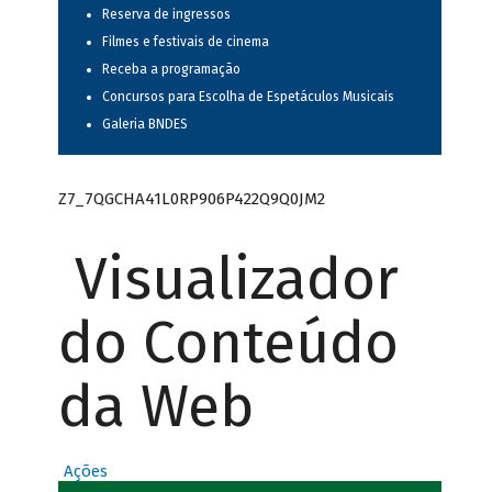
Reserva de ingressos
Filmes e festivais de cinema
Receba a programação
Concursos para Escolha de Espetáculos Musicais
Galeria BNDES
Z7_7QGCHA41L0RP906P422Q9Q0JM2
Visualizador
do Conteúdo
da Web
Ações