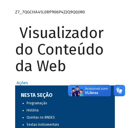
Z7_7QGCHA41L0RP906P422Q9Q0JM0
Visualizador
do Conteúdo
da Web
Ações
NESTA SEÇÃO
Programação
História
Quintas no BNDES
Sextas instrumentais