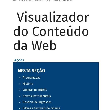
Visualizador
do Conteúdo
da Web
Ações
NESTA SEÇÃO
Programação
História
Quintas no BNDES
Sextas instrumentais
Reserva de ingressos
Filmes e festivais de cinema