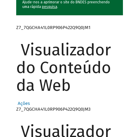
Ajude-nos a aprimorar o site do BNDES preenchendo
uma rápida
pesquisa
.
Z7_7QGCHA41L0RP906P422Q9Q0JM1
Visualizador
do Conteúdo
da Web
Ações
Z7_7QGCHA41L0RP906P422Q9Q0JM3
Visualizador