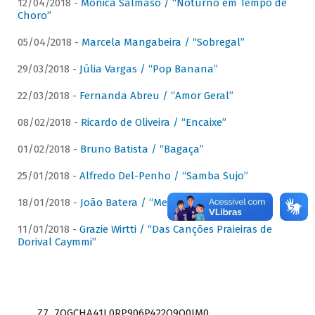
12/04/2018 -
Mônica Salmaso / “Noturno em Tempo de
Choro”
05/04/2018 -
Marcela Mangabeira / “Sobregal”
29/03/2018 -
Júlia Vargas / “Pop Banana”
22/03/2018 -
Fernanda Abreu / “Amor Geral”
08/02/2018 -
Ricardo de Oliveira / “Encaixe”
01/02/2018 -
Bruno Batista / “Bagaça”
25/01/2018 -
Alfredo Del-Penho / “Samba Sujo”
18/01/2018 -
João Batera / “Meu Pandeiro”
11/01/2018 -
Grazie Wirtti / “Das Canções Praieiras de
Dorival Caymmi”
Z7_7QGCHA41L0RP906P422Q9Q0JM0