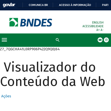
COMUNICA BR
ACESSO À INFORMAÇÃO
PARTI
ENGLISH
ACESSIBILIDADE
A+
A-
Busca
Z7_7QGCHA41L0RP906P422Q9Q0J64
Visualizador do
Conteúdo da Web
Ações