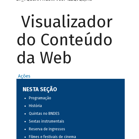
Visualizador
do Conteúdo
da Web
Ações
NESTA SEÇÃO
Programação
História
Quintas no BNDES
Sextas instrumentais
Reserva de ingressos
Filmes e festivais de cinema