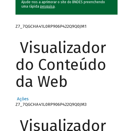
Ajude-nos a aprimorar o site do BNDES preenchendo
uma rápida
pesquisa
.
Z7_7QGCHA41L0RP906P422Q9Q0JM1
Visualizador
do Conteúdo
da Web
Ações
Z7_7QGCHA41L0RP906P422Q9Q0JM3
Visualizador