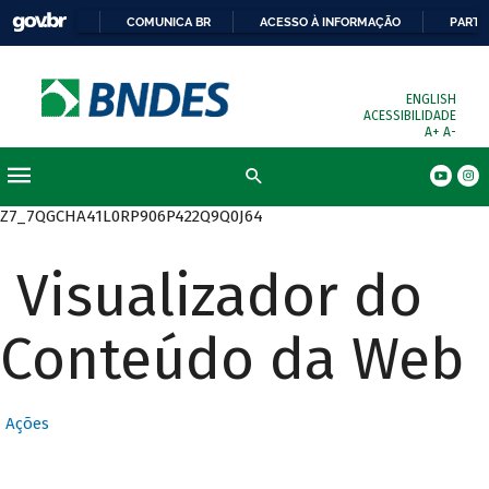
COMUNICA BR
ACESSO À INFORMAÇÃO
PARTI
ENGLISH
ACESSIBILIDADE
A+
A-
Busca
Z7_7QGCHA41L0RP906P422Q9Q0J64
Visualizador do
Conteúdo da Web
Ações