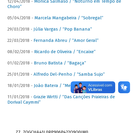
12/04/2018 -
Mônica Salmaso / “Noturno em Tempo de
Choro”
05/04/2018 -
Marcela Mangabeira / “Sobregal”
29/03/2018 -
Júlia Vargas / “Pop Banana”
22/03/2018 -
Fernanda Abreu / “Amor Geral”
08/02/2018 -
Ricardo de Oliveira / “Encaixe”
01/02/2018 -
Bruno Batista / “Bagaça”
25/01/2018 -
Alfredo Del-Penho / “Samba Sujo”
18/01/2018 -
João Batera / “Meu Pandeiro”
11/01/2018 -
Grazie Wirtti / “Das Canções Praieiras de
Dorival Caymmi”
Z7_7QGCHA41L0RP906P422Q9Q0JM0