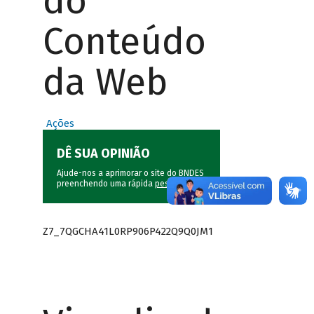
do
Conteúdo
da Web
Ações
DÊ SUA OPINIÃO
Ajude-nos a aprimorar o site do BNDES
preenchendo uma rápida
pesquisa
.
Z7_7QGCHA41L0RP906P422Q9Q0JM1