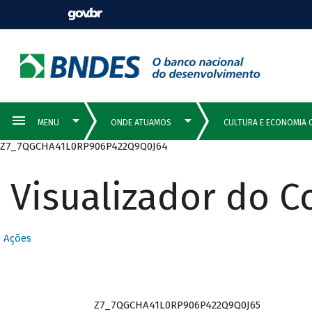
Z7_7QGCHA41L0RP906P422Q9Q0J64
Visualizador do 
Ações
Z7_7QGCHA41L0RP906P422Q9Q0J65