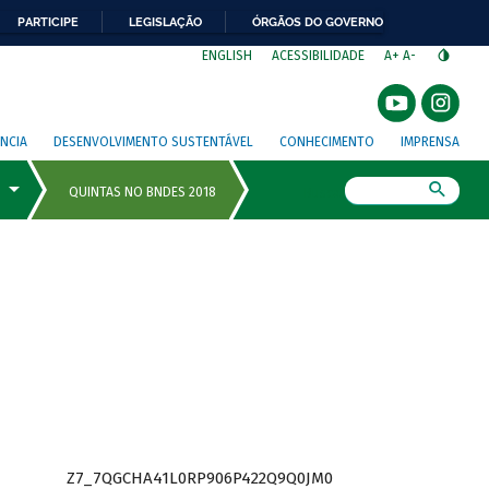
PARTICIPE
LEGISLAÇÃO
ÓRGÃOS DO GOVERNO
⁣
ENGLISH
ACESSIBILIDADE
A+
A-
NCIA
DESENVOLVIMENTO SUSTENTÁVEL
CONHECIMENTO
IMPRENSA
Busca
Z7_7QGCHA41L0RP906P422Q9Q0JM0