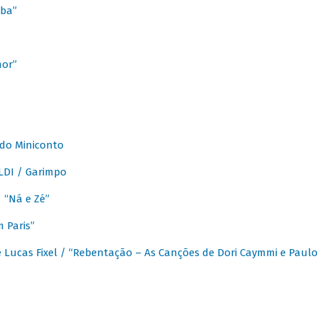
ba”
mor”
 do Miniconto
LDI / Garimpo
/ “Ná e Zé”
 Paris”
 Lucas Fixel / “Rebentação – As Canções de Dori Caymmi e Paul