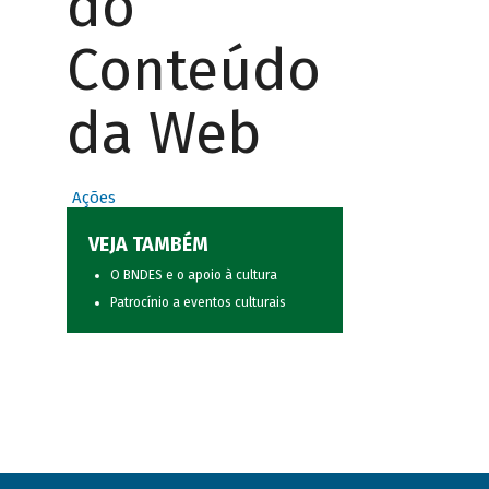
do
Conteúdo
da Web
Ações
VEJA TAMBÉM
O BNDES e o apoio à cultura
Patrocínio a eventos culturais