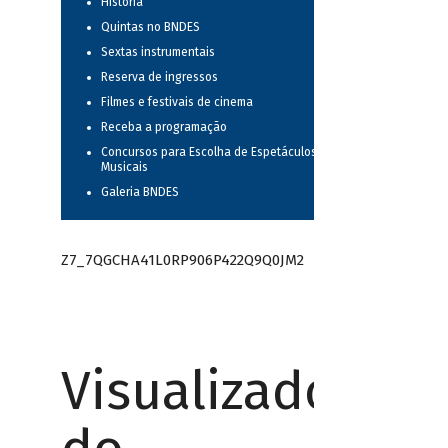
História
Quintas no BNDES
Sextas instrumentais
Reserva de ingressos
Filmes e festivais de cinema
Receba a programação
Concursos para Escolha de Espetáculos
Musicais
Galeria BNDES
Z7_7QGCHA41L0RP906P422Q9Q0JM2
Visualizador