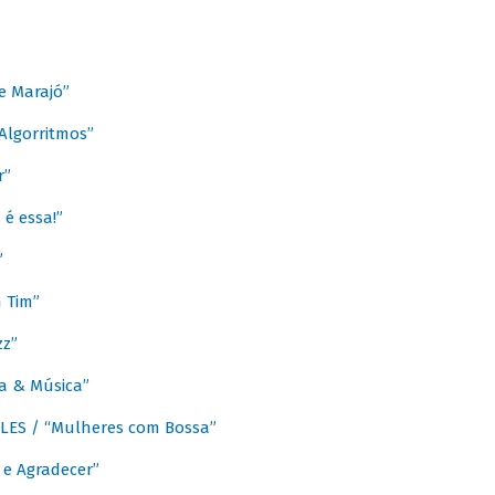
e Marajó”
lgorritmos”
r”
é essa!”
”
m Tim”
zz”
a & Música”
LES / “Mulheres com Bossa”
e Agradecer”