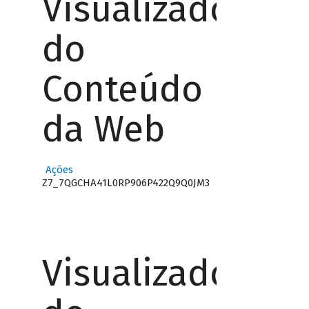
Visualizador
do
Conteúdo
da Web
Ações
Z7_7QGCHA41L0RP906P422Q9Q0JM3
o
Visualizador