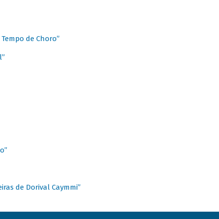
 Tempo de Choro”
l”
o”
ieiras de Dorival Caymmi”