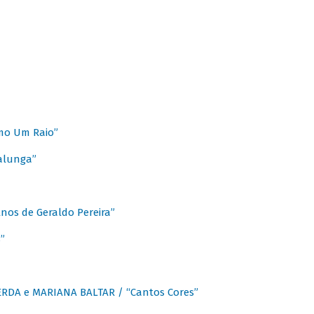
mo Um Raio”
alunga”
os de Geraldo Pereira”
”
CERDA e MARIANA BALTAR / “Cantos Cores”