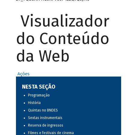
Visualizador
do Conteúdo
da Web
Ações
NESTA SEÇÃO
Programação
História
Quintas no BNDES
Sextas instrumentais
Reserva de ingressos
Filmes e festivais de cinema