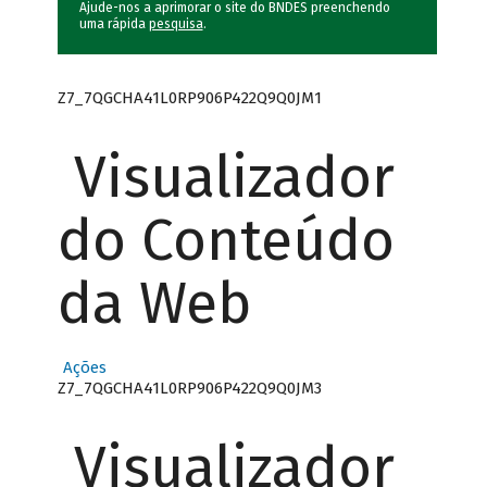
Ajude-nos a aprimorar o site do BNDES preenchendo
uma rápida
pesquisa
.
Z7_7QGCHA41L0RP906P422Q9Q0JM1
Visualizador
do Conteúdo
da Web
Ações
Z7_7QGCHA41L0RP906P422Q9Q0JM3
Visualizador