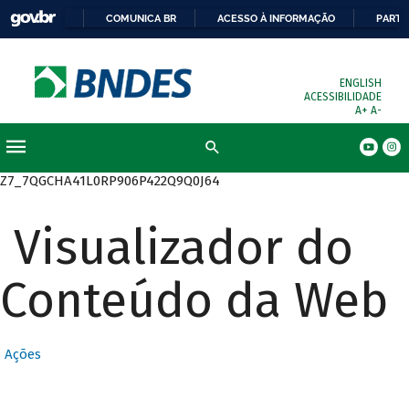
COMUNICA BR
ACESSO À INFORMAÇÃO
PARTI
ENGLISH
ACESSIBILIDADE
A+
A-
Busca
Z7_7QGCHA41L0RP906P422Q9Q0J64
Visualizador do
Conteúdo da Web
Ações