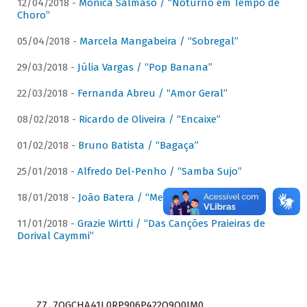
12/04/2018 -
Mônica Salmaso / “Noturno em Tempo de
Choro”
05/04/2018 -
Marcela Mangabeira / “Sobregal”
29/03/2018 -
Júlia Vargas / “Pop Banana”
22/03/2018 -
Fernanda Abreu / “Amor Geral”
08/02/2018 -
Ricardo de Oliveira / “Encaixe”
01/02/2018 -
Bruno Batista / “Bagaça”
25/01/2018 -
Alfredo Del-Penho / “Samba Sujo”
18/01/2018 -
João Batera / “Meu Pandeiro”
11/01/2018 -
Grazie Wirtti / “Das Canções Praieiras de
Dorival Caymmi”
Z7_7QGCHA41L0RP906P422Q9Q0JM0