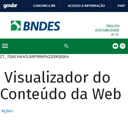
COMUNICA BR
ACESSO À INFORMAÇÃO
PARTI
ENGLISH
ACESSIBILIDADE
A+
A-
Busca
Z7_7QGCHA41L0RP906P422Q9Q0J64
Visualizador do
Conteúdo da Web
Ações