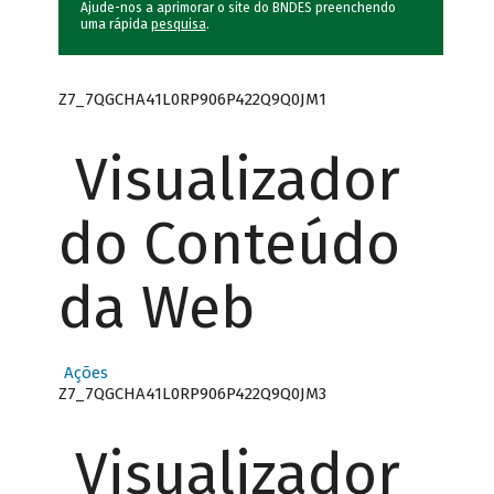
Ajude-nos a aprimorar o site do BNDES preenchendo
uma rápida
pesquisa
.
Z7_7QGCHA41L0RP906P422Q9Q0JM1
Visualizador
do Conteúdo
da Web
Ações
Z7_7QGCHA41L0RP906P422Q9Q0JM3
Visualizador