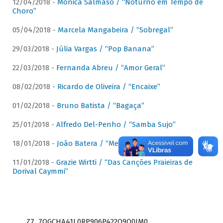
12/04/2018 -
Mônica Salmaso / “Noturno em Tempo de
Choro”
05/04/2018 -
Marcela Mangabeira / “Sobregal”
29/03/2018 -
Júlia Vargas / “Pop Banana”
22/03/2018 -
Fernanda Abreu / “Amor Geral”
08/02/2018 -
Ricardo de Oliveira / “Encaixe”
01/02/2018 -
Bruno Batista / “Bagaça”
25/01/2018 -
Alfredo Del-Penho / “Samba Sujo”
18/01/2018 -
João Batera / “Meu Pandeiro”
11/01/2018 -
Grazie Wirtti / “Das Canções Praieiras de
Dorival Caymmi”
Z7_7QGCHA41L0RP906P422Q9Q0JM0