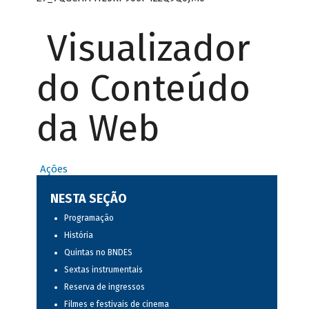
Visualizador
do Conteúdo
da Web
Ações
NESTA SEÇÃO
Programação
História
Quintas no BNDES
Sextas instrumentais
Reserva de ingressos
Filmes e festivais de cinema