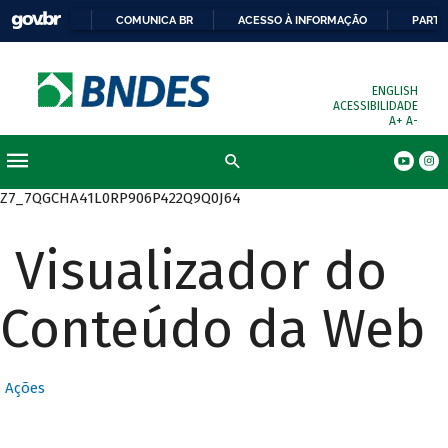
COMUNICA BR
ACESSO À INFORMAÇÃO
PARTI
ENGLISH
ACESSIBILIDADE
A+
A-
Busca
Z7_7QGCHA41L0RP906P422Q9Q0J64
Visualizador do
Conteúdo da Web
Ações