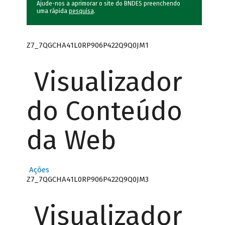
Ajude-nos a aprimorar o site do BNDES preenchendo
uma rápida
pesquisa
.
Z7_7QGCHA41L0RP906P422Q9Q0JM1
Visualizador
do Conteúdo
da Web
Ações
Z7_7QGCHA41L0RP906P422Q9Q0JM3
Visualizador