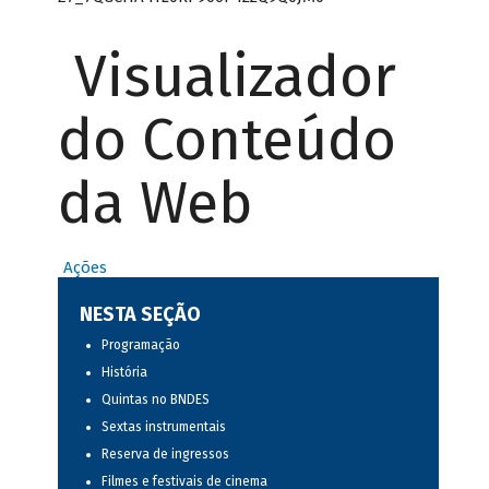
Visualizador
do Conteúdo
da Web
Ações
NESTA SEÇÃO
Programação
História
Quintas no BNDES
Sextas instrumentais
Reserva de ingressos
Filmes e festivais de cinema