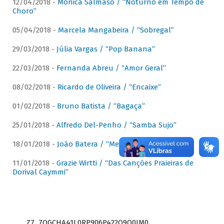
12/04/2018 -
Mônica Salmaso / “Noturno em Tempo de
Choro”
05/04/2018 -
Marcela Mangabeira / “Sobregal”
29/03/2018 -
Júlia Vargas / “Pop Banana”
22/03/2018 -
Fernanda Abreu / “Amor Geral”
08/02/2018 -
Ricardo de Oliveira / “Encaixe”
01/02/2018 -
Bruno Batista / “Bagaça”
25/01/2018 -
Alfredo Del-Penho / “Samba Sujo”
18/01/2018 -
João Batera / “Meu Pandeiro”
11/01/2018 -
Grazie Wirtti / “Das Canções Praieiras de
Dorival Caymmi”
Z7_7QGCHA41L0RP906P422Q9Q0JM0