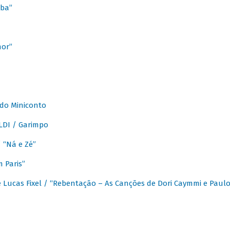
ba”
mor”
 do Miniconto
LDI / Garimpo
/ “Ná e Zé”
 Paris”
 Lucas Fixel / “Rebentação – As Canções de Dori Caymmi e Paul