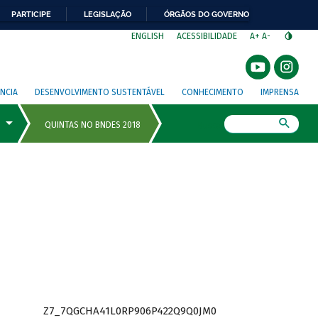
PARTICIPE
LEGISLAÇÃO
ÓRGÃOS DO GOVERNO
⁣
ENGLISH
ACESSIBILIDADE
A+
A-
NCIA
DESENVOLVIMENTO SUSTENTÁVEL
CONHECIMENTO
IMPRENSA
Busca
Z7_7QGCHA41L0RP906P422Q9Q0JM0