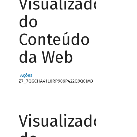
Visualizador
do
Conteúdo
da Web
Ações
Z7_7QGCHA41L0RP906P422Q9Q0JM3
o
Visualizador