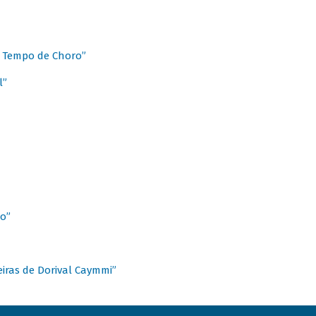
 Tempo de Choro”
l”
o”
ieiras de Dorival Caymmi”