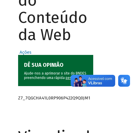
do
Conteúdo
da Web
Ações
DÊ SUA OPINIÃO
Ajude-nos a aprimorar o site do BNDES
preenchendo uma rápida
pesquisa
.
Z7_7QGCHA41L0RP906P422Q9Q0JM1