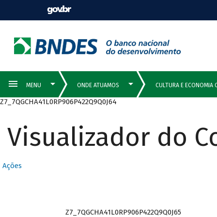
Z7_7QGCHA41L0RP906P422Q9Q0J64
Visualizador do 
Ações
Z7_7QGCHA41L0RP906P422Q9Q0J65