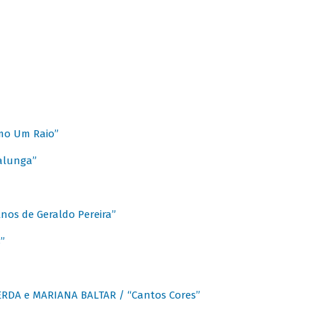
mo Um Raio”
alunga”
os de Geraldo Pereira”
”
CERDA e MARIANA BALTAR / “Cantos Cores”