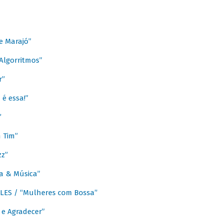
e Marajó”
lgorritmos”
r”
é essa!”
”
m Tim”
zz”
a & Música”
LES / “Mulheres com Bossa”
e Agradecer”