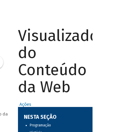
Visualizador
do
Conteúdo
da Web
Ações
o da
NESTA SEÇÃO
Programação