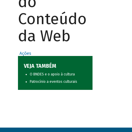
do
Conteúdo
da Web
Ações
VEJA TAMBÉM
O BNDES e o apoio à cultura
Patrocínio a eventos culturais