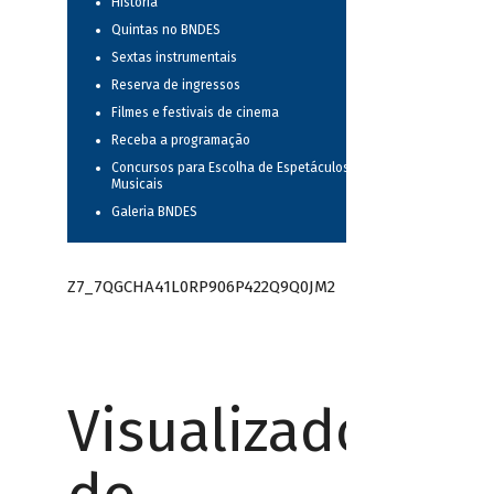
História
Quintas no BNDES
Sextas instrumentais
Reserva de ingressos
Filmes e festivais de cinema
Receba a programação
Concursos para Escolha de Espetáculos
Musicais
Galeria BNDES
Z7_7QGCHA41L0RP906P422Q9Q0JM2
Visualizador