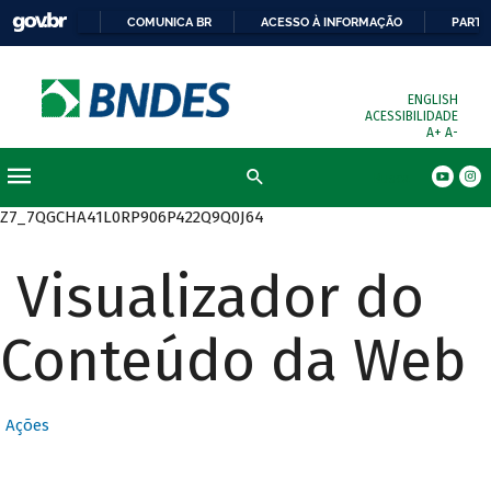
COMUNICA BR
ACESSO À INFORMAÇÃO
PARTI
ENGLISH
ACESSIBILIDADE
A+
A-
Busca
Z7_7QGCHA41L0RP906P422Q9Q0J64
Visualizador do
Conteúdo da Web
Ações