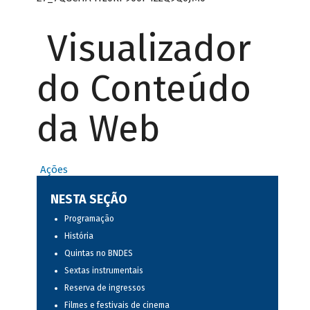
Visualizador
do Conteúdo
da Web
Ações
NESTA SEÇÃO
Programação
História
Quintas no BNDES
Sextas instrumentais
Reserva de ingressos
Filmes e festivais de cinema