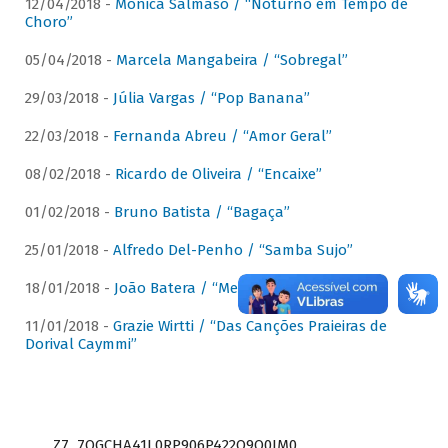
12/04/2018 -
Mônica Salmaso / “Noturno em Tempo de
Choro”
05/04/2018 -
Marcela Mangabeira / “Sobregal”
29/03/2018 -
Júlia Vargas / “Pop Banana”
22/03/2018 -
Fernanda Abreu / “Amor Geral”
08/02/2018 -
Ricardo de Oliveira / “Encaixe”
01/02/2018 -
Bruno Batista / “Bagaça”
25/01/2018 -
Alfredo Del-Penho / “Samba Sujo”
18/01/2018 -
João Batera / “Meu Pandeiro”
11/01/2018 -
Grazie Wirtti / “Das Canções Praieiras de
Dorival Caymmi”
Z7_7QGCHA41L0RP906P422Q9Q0JM0