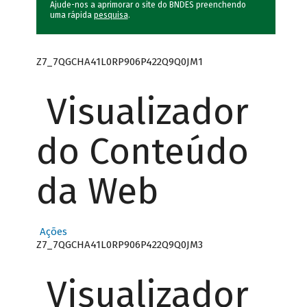
Ajude-nos a aprimorar o site do BNDES preenchendo
uma rápida
pesquisa
.
Z7_7QGCHA41L0RP906P422Q9Q0JM1
Visualizador
do Conteúdo
da Web
Ações
Z7_7QGCHA41L0RP906P422Q9Q0JM3
Visualizador