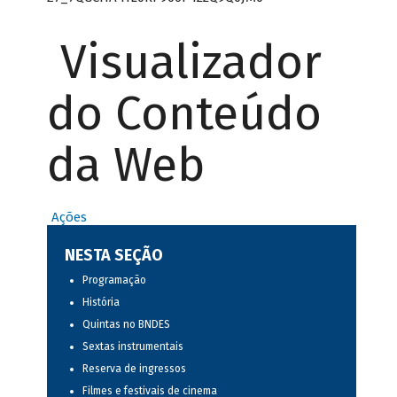
Visualizador
do Conteúdo
da Web
Ações
NESTA SEÇÃO
Programação
História
Quintas no BNDES
Sextas instrumentais
Reserva de ingressos
Filmes e festivais de cinema