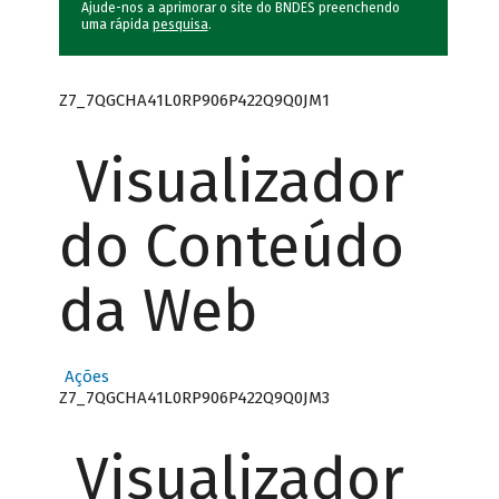
Ajude-nos a aprimorar o site do BNDES preenchendo
uma rápida
pesquisa
.
Z7_7QGCHA41L0RP906P422Q9Q0JM1
Visualizador
do Conteúdo
da Web
Ações
Z7_7QGCHA41L0RP906P422Q9Q0JM3
Visualizador