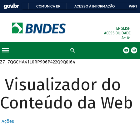
COMUNICA BR
ACESSO À INFORMAÇÃO
PARTI
ENGLISH
ACESSIBILIDADE
A+
A-
Busca
Z7_7QGCHA41L0RP906P422Q9Q0J64
Visualizador do
Conteúdo da Web
Ações