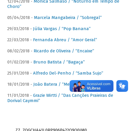
12/04/2018 -
Mônica Salmaso / “Noturno em Tempo de
Choro”
05/04/2018 -
Marcela Mangabeira / “Sobregal”
29/03/2018 -
Júlia Vargas / “Pop Banana”
22/03/2018 -
Fernanda Abreu / “Amor Geral”
08/02/2018 -
Ricardo de Oliveira / “Encaixe”
01/02/2018 -
Bruno Batista / “Bagaça”
25/01/2018 -
Alfredo Del-Penho / “Samba Sujo”
18/01/2018 -
João Batera / “Meu Pandeiro”
11/01/2018 -
Grazie Wirtti / “Das Canções Praieiras de
Dorival Caymmi”
Z7_7QGCHA41L0RP906P422Q9Q0JM0