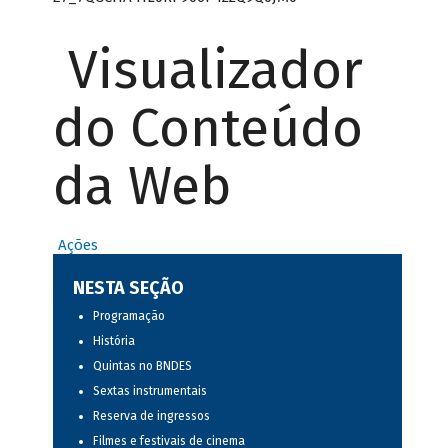
Visualizador
do Conteúdo
da Web
Ações
NESTA SEÇÃO
Programação
História
Quintas no BNDES
Sextas instrumentais
Reserva de ingressos
Filmes e festivais de cinema