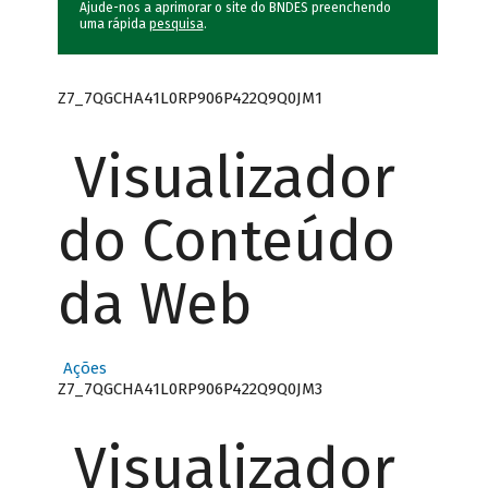
Ajude-nos a aprimorar o site do BNDES preenchendo
uma rápida
pesquisa
.
Z7_7QGCHA41L0RP906P422Q9Q0JM1
Visualizador
do Conteúdo
da Web
Ações
Z7_7QGCHA41L0RP906P422Q9Q0JM3
Visualizador