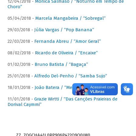
12/04/2018 -
Mônica Salmaso / “Noturno em Tempo de
Choro”
05/04/2018 -
Marcela Mangabeira / “Sobregal”
29/03/2018 -
Júlia Vargas / “Pop Banana”
22/03/2018 -
Fernanda Abreu / “Amor Geral”
08/02/2018 -
Ricardo de Oliveira / “Encaixe”
01/02/2018 -
Bruno Batista / “Bagaça”
25/01/2018 -
Alfredo Del-Penho / “Samba Sujo”
18/01/2018 -
João Batera / “Meu Pandeiro”
11/01/2018 -
Grazie Wirtti / “Das Canções Praieiras de
Dorival Caymmi”
Z7_7QGCHA41L0RP906P422Q9Q0JM0