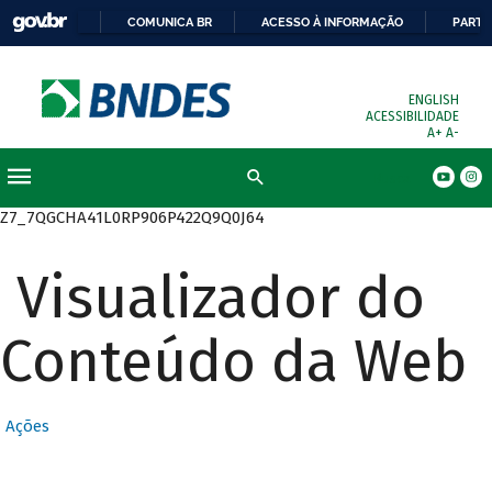
COMUNICA BR
ACESSO À INFORMAÇÃO
PARTI
ENGLISH
ACESSIBILIDADE
A+
A-
Busca
Z7_7QGCHA41L0RP906P422Q9Q0J64
Visualizador do
Conteúdo da Web
Ações