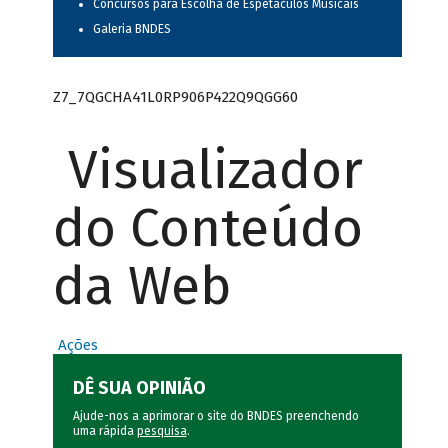
Concursos para Escolha de Espetáculos Musicais
Galeria BNDES
Z7_7QGCHA41L0RP906P422Q9QGG60
Visualizador
do Conteúdo
da Web
Ações
DÊ SUA OPINIÃO
Ajude-nos a aprimorar o site do BNDES preenchendo
uma rápida
pesquisa
.