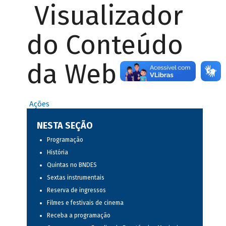
Visualizador
do Conteúdo
da Web
Ações
NESTA SEÇÃO
Programação
História
Quintas no BNDES
Sextas instrumentais
Reserva de ingressos
Filmes e festivais de cinema
Receba a programação