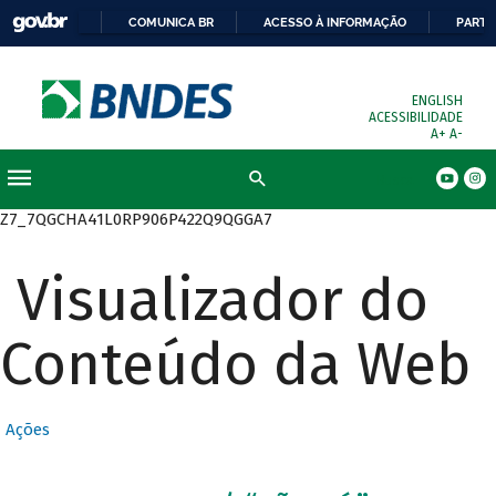
COMUNICA BR
ACESSO À INFORMAÇÃO
PARTI
ENGLISH
ACESSIBILIDADE
A+
A-
Busca
Z7_7QGCHA41L0RP906P422Q9QGGA7
Visualizador do
Conteúdo da Web
Ações