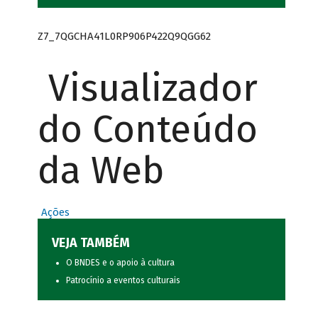
Z7_7QGCHA41L0RP906P422Q9QGG62
Visualizador
do Conteúdo
da Web
Ações
VEJA TAMBÉM
O BNDES e o apoio à cultura
Patrocínio a eventos culturais