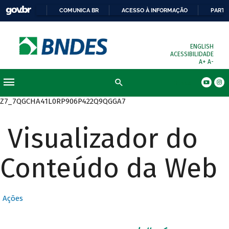
COMUNICA BR
ACESSO À INFORMAÇÃO
PARTI
ENGLISH
ACESSIBILIDADE
A+
A-
Busca
Z7_7QGCHA41L0RP906P422Q9QGGA7
Visualizador do
Conteúdo da Web
Ações