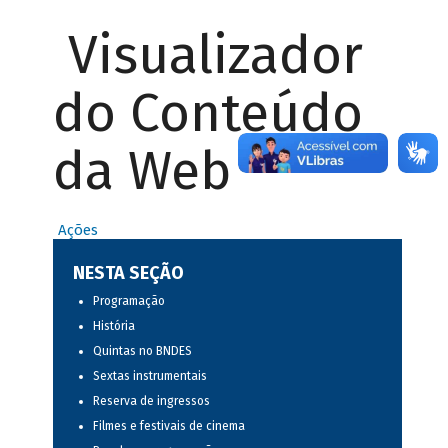
Visualizador
do Conteúdo
da Web
Ações
NESTA SEÇÃO
Programação
História
Quintas no BNDES
Sextas instrumentais
Reserva de ingressos
Filmes e festivais de cinema