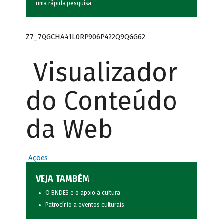
uma rápida
pesquisa
.
Z7_7QGCHA41L0RP906P422Q9QGG62
Visualizador
do Conteúdo
da Web
Ações
VEJA TAMBÉM
O BNDES e o apoio à cultura
Patrocínio a eventos culturais