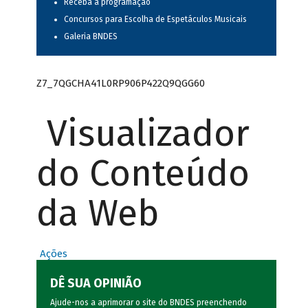
Receba a programação
Concursos para Escolha de Espetáculos Musicais
Galeria BNDES
Z7_7QGCHA41L0RP906P422Q9QGG60
Visualizador
do Conteúdo
da Web
Ações
DÊ SUA OPINIÃO
Ajude-nos a aprimorar o site do BNDES preenchendo