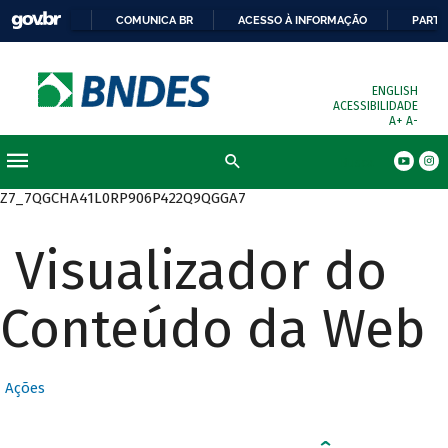
COMUNICA BR
ACESSO À INFORMAÇÃO
PARTI
ENGLISH
ACESSIBILIDADE
A+
A-
Busca
Z7_7QGCHA41L0RP906P422Q9QGGA7
Visualizador do
Conteúdo da Web
Ações