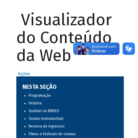
Visualizador
do Conteúdo
da Web
Ações
NESTA SEÇÃO
Programação
História
Quintas no BNDES
Sextas instrumentais
Reserva de ingressos
Filmes e festivais de cinema