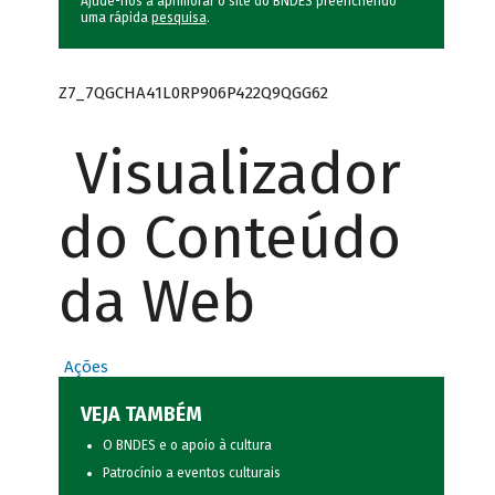
Ajude-nos a aprimorar o site do BNDES preenchendo
uma rápida
pesquisa
.
Z7_7QGCHA41L0RP906P422Q9QGG62
Visualizador
do Conteúdo
da Web
Ações
VEJA TAMBÉM
O BNDES e o apoio à cultura
Patrocínio a eventos culturais