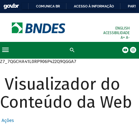
COMUNICA BR
ACESSO À INFORMAÇÃO
PARTI
ENGLISH
ACESSIBILIDADE
A+
A-
Busca
Z7_7QGCHA41L0RP906P422Q9QGGA7
Visualizador do
Conteúdo da Web
Ações