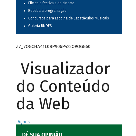
Filmes e festivais de cinema
Receba a programação
Concursos para Escolha de Espetáculos Musicais
Galeria BNDES
Z7_7QGCHA41L0RP906P422Q9QGG60
Visualizador
do Conteúdo
da Web
Ações
DÊ SUA OPINIÃO