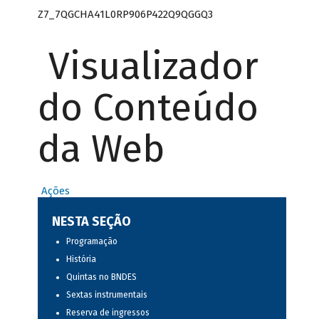
Z7_7QGCHA41L0RP906P422Q9QGGQ3
Visualizador
do Conteúdo
da Web
Ações
NESTA SEÇÃO
Programação
História
Quintas no BNDES
Sextas instrumentais
Reserva de ingressos