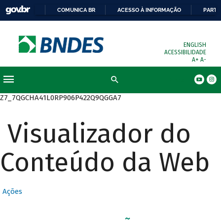
COMUNICA BR
ACESSO À INFORMAÇÃO
PARTI
ENGLISH
ACESSIBILIDADE
A+
A-
Busca
Z7_7QGCHA41L0RP906P422Q9QGGA7
Visualizador do
Conteúdo da Web
Ações