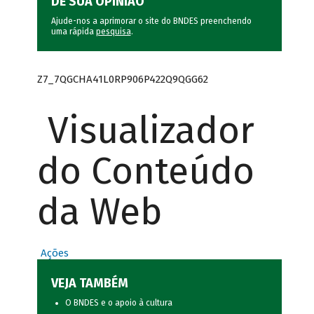
DÊ SUA OPINIÃO
Ajude-nos a aprimorar o site do BNDES preenchendo
uma rápida
pesquisa
.
Z7_7QGCHA41L0RP906P422Q9QGG62
Visualizador
do Conteúdo
da Web
Ações
VEJA TAMBÉM
O BNDES e o apoio à cultura