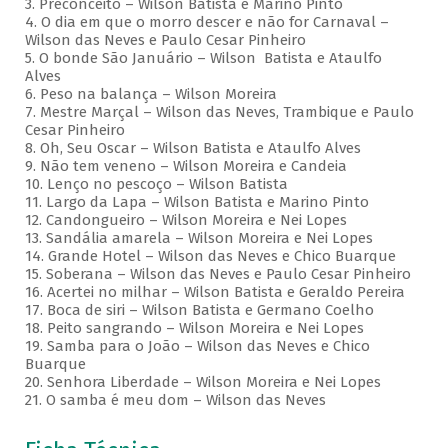
3. Preconceito – Wilson Batista e Marino Pinto
4. O dia em que o morro descer e não for Carnaval –
Wilson das Neves e Paulo Cesar Pinheiro
5. O bonde São Januário – Wilson Batista e Ataulfo
Alves
6. Peso na balança – Wilson Moreira
7. Mestre Marçal – Wilson das Neves, Trambique e Paulo
Cesar Pinheiro
8. Oh, Seu Oscar – Wilson Batista e Ataulfo Alves
9. Não tem veneno – Wilson Moreira e Candeia
10. Lenço no pescoço – Wilson Batista
11. Largo da Lapa – Wilson Batista e Marino Pinto
12. Candongueiro – Wilson Moreira e Nei Lopes
13. Sandália amarela – Wilson Moreira e Nei Lopes
14. Grande Hotel – Wilson das Neves e Chico Buarque
15. Soberana – Wilson das Neves e Paulo Cesar Pinheiro
16. Acertei no milhar – Wilson Batista e Geraldo Pereira
17. Boca de siri – Wilson Batista e Germano Coelho
18. Peito sangrando – Wilson Moreira e Nei Lopes
19. Samba para o João – Wilson das Neves e Chico
Buarque
20. Senhora Liberdade – Wilson Moreira e Nei Lopes
21. O samba é meu dom – Wilson das Neves