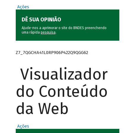
Ações
DÊ SUA OPINIÃO
Ajude-nos a aprimorar o site do BNDES preenchendo
uma rápida
pesquisa
.
Z7_7QGCHA41L0RP906P422Q9QGG62
Visualizador
do Conteúdo
da Web
Ações