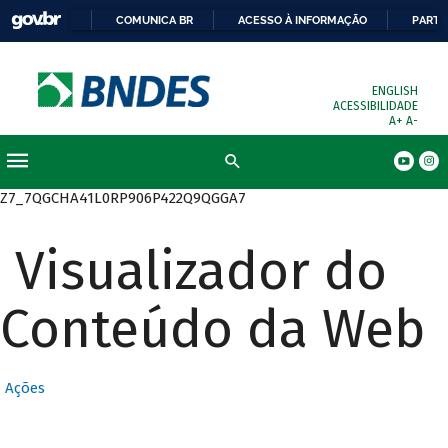
COMUNICA BR
ACESSO À INFORMAÇÃO
PARTI
ENGLISH
ACESSIBILIDADE
A+
A-
Busca
Z7_7QGCHA41L0RP906P422Q9QGGA7
Visualizador do
Conteúdo da Web
Ações