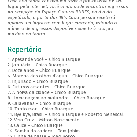
Caso não tenha conseguido fazer a pré-reserva de seu
lugar pela internet, você ainda pode encontrar ingressos
na recepção do Espaço Cultural BNDES, no dia do
espetáculo, a partir das 18h. Cada pessoa receberá
apenas um ingresso com lugar marcado, estando o
número de ingressos disponíveis sujeito à lotação
máxima do teatro.
Repertório
1. Apesar de você – Chico Buarque
2. Januária – Chico Buarque
3. Doze anos – Chico Buarque
4. Morena dos olhos d’água – Chico Buarque
5. Injuriado – Chico Buarque
6. Futuros amantes – Chico Buarque
7. A noiva da cidade – Chico Buarque
8. Homenagem ao malandro – Chico Buarque
9. Caravanas – Chico Buarque
10. Tanto mar – Chico Buarque
11. Bye bye, Brasil – Chico Buarque e Roberto Menescal
12. Vera Cruz – Milton Nascimento
13. Cálice – Chico Buarque
14. Samba do carioca – Tom Jobim
15. Linha de passe – João Bosco