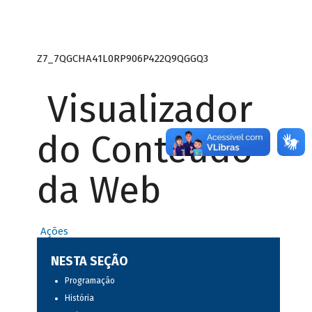
Z7_7QGCHA41L0RP906P422Q9QGGQ3
Visualizador
do Conteúdo
da Web
Ações
NESTA SEÇÃO
Programação
História