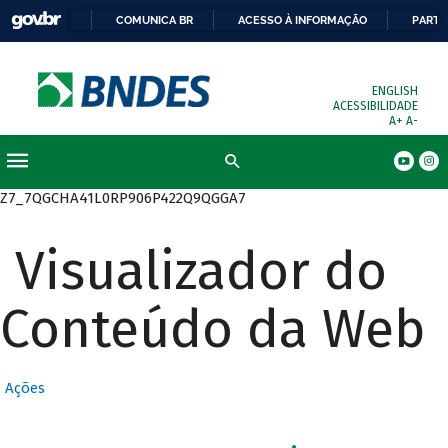
COMUNICA BR
ACESSO À INFORMAÇÃO
PARTI
ENGLISH
ACESSIBILIDADE
A+
A-
Busca
Z7_7QGCHA41L0RP906P422Q9QGGA7
Visualizador do
Conteúdo da Web
Ações