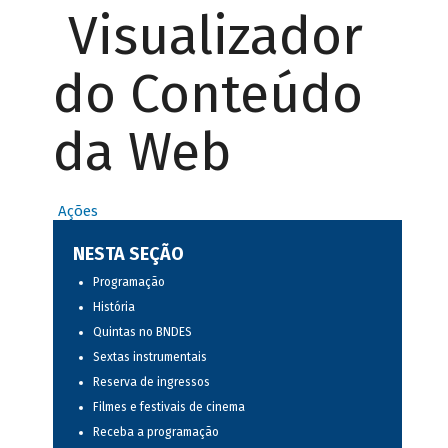
Visualizador
do Conteúdo
da Web
Ações
NESTA SEÇÃO
Programação
História
Quintas no BNDES
Sextas instrumentais
Reserva de ingressos
Filmes e festivais de cinema
Receba a programação