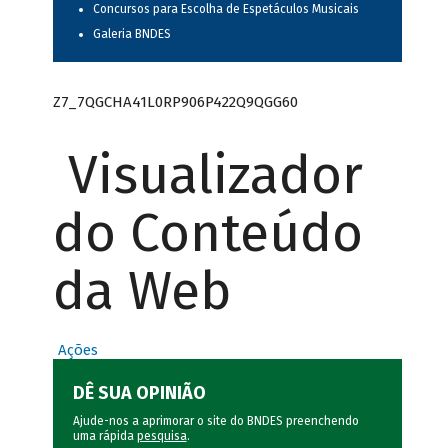
Concursos para Escolha de Espetáculos Musicais
Galeria BNDES
Z7_7QGCHA41L0RP906P422Q9QGG60
Visualizador
do Conteúdo
da Web
Ações
DÊ SUA OPINIÃO
Ajude-nos a aprimorar o site do BNDES preenchendo
uma rápida
pesquisa
.