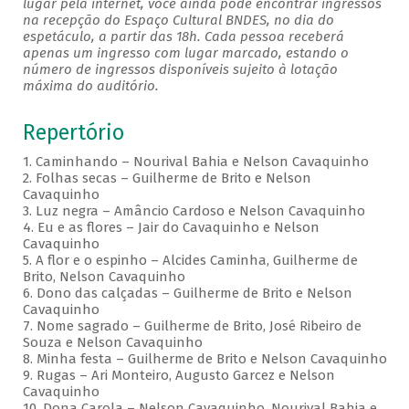
lugar pela internet, você ainda pode encontrar ingressos
na recepção do Espaço Cultural BNDES, no dia do
espetáculo, a partir das 18h. Cada pessoa receberá
apenas um ingresso com lugar marcado, estando o
número de ingressos disponíveis sujeito à lotação
máxima do auditório.
Repertório
1. Caminhando – Nourival Bahia e Nelson Cavaquinho
2. Folhas secas – Guilherme de Brito e Nelson
Cavaquinho
3. Luz negra – Amâncio Cardoso e Nelson Cavaquinho
4. Eu e as flores – Jair do Cavaquinho e Nelson
Cavaquinho
5. A flor e o espinho – Alcides Caminha, Guilherme de
Brito, Nelson Cavaquinho
6. Dono das calçadas – Guilherme de Brito e Nelson
Cavaquinho
7. Nome sagrado – Guilherme de Brito, José Ribeiro de
Souza e Nelson Cavaquinho
8. Minha festa – Guilherme de Brito e Nelson Cavaquinho
9. Rugas – Ari Monteiro, Augusto Garcez e Nelson
Cavaquinho
10. Dona Carola – Nelson Cavaquinho, Nourival Bahia e