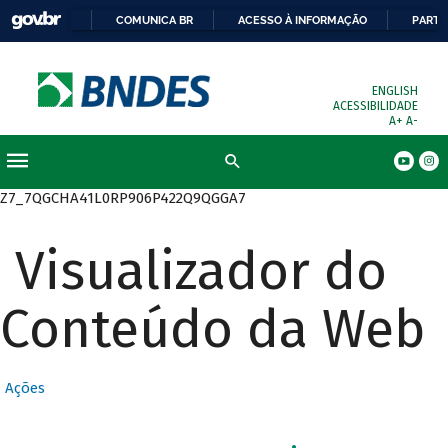
COMUNICA BR
ACESSO À INFORMAÇÃO
PARTI
ENGLISH
ACESSIBILIDADE
A+
A-
Busca
Z7_7QGCHA41L0RP906P422Q9QGGA7
Visualizador do
Conteúdo da Web
Ações