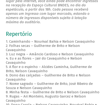
lugar pela internet, você ainda pode encontrar ingressos
na recepção do Espaço Cultural BNDES, no dia do
espetáculo, a partir das 18h. Cada pessoa receberá
apenas um ingresso com lugar marcado, estando o
número de ingressos disponíveis sujeito à lotação
máxima do auditório.
Repertório
1. Caminhando – Nourival Bahia e Nelson Cavaquinho
2. Folhas secas – Guilherme de Brito e Nelson
Cavaquinho
3. Luz negra – Amâncio Cardoso e Nelson Cavaquinho
4. Eu e as flores – Jair do Cavaquinho e Nelson
Cavaquinho
5. A flor e o espinho – Alcides Caminha, Guilherme de
Brito, Nelson Cavaquinho
6. Dono das calçadas – Guilherme de Brito e Nelson
Cavaquinho
7. Nome sagrado – Guilherme de Brito, José Ribeiro de
Souza e Nelson Cavaquinho
8. Minha festa – Guilherme de Brito e Nelson Cavaquinho
9. Rugas – Ari Monteiro, Augusto Garcez e Nelson
Cavaquinho
10. Dona Carola – Nelson Cavaquinho, Nourival Bahia e