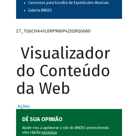
Concursos para Escolha de Espetáculos Musicais
Galeria BNDES
Z7_7QGCHA41L0RP906P422Q9QGG60
Visualizador
do Conteúdo
da Web
Ações
DÊ SUA OPINIÃO
Ajude-nos a aprimorar o site do BNDES preenchendo
uma rápida
pesquisa
.