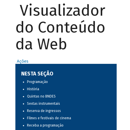
Visualizador
do Conteúdo
da Web
Ações
NESTA SEÇÃO
Programação
História
Quintas no BNDES
Sextas instrumentais
Reserva de ingressos
Filmes e festivais de cinema
Receba a programação