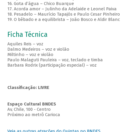
16. Gota d’água – Chico Buarque
17. Acorda amor – Julinho da Adelaide e Leonel Paiva
18. Pesadelo – Maurício Tapajós e Paulo Cesar Pinheiro
19. O bêbado e a equilibrista – João Bosco e Aldir Blanc
Ficha Técnica
Aquiles Reis – voz
Dalmo Medeiros – voz e violão
Miltinho – voz e violão
Paulo Malaguti Pauleira – voz, teclado e timba
Barbara Rodrix (participação especial) – voz
Classificação: LIVRE
Espaço Cultural BNDES
Av, Chile, 100 - Centro
Próximo ao metrô Carioca
Veja as outras atrações do Quintas no BNDES