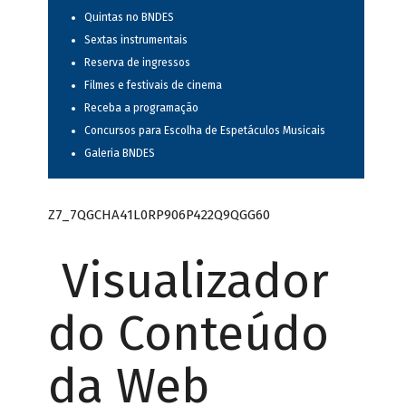
Quintas no BNDES
Sextas instrumentais
Reserva de ingressos
Filmes e festivais de cinema
Receba a programação
Concursos para Escolha de Espetáculos Musicais
Galeria BNDES
Z7_7QGCHA41L0RP906P422Q9QGG60
Visualizador
do Conteúdo
da Web