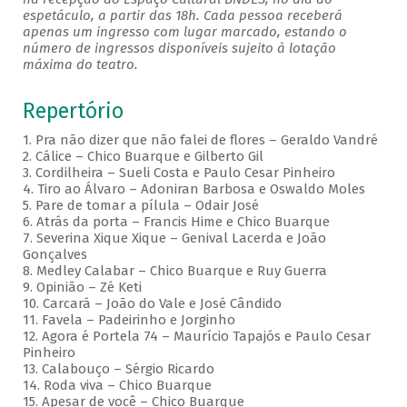
espetáculo, a partir das 18h. Cada pessoa receberá
apenas um ingresso com lugar marcado, estando o
número de ingressos disponíveis sujeito à lotação
máxima do teatro.
Repertório
1. Pra não dizer que não falei de flores – Geraldo Vandré
2. Cálice – Chico Buarque e Gilberto Gil
3. Cordilheira – Sueli Costa e Paulo Cesar Pinheiro
4. Tiro ao Álvaro – Adoniran Barbosa e Oswaldo Moles
5. Pare de tomar a pílula – Odair José
6. Atrás da porta – Francis Hime e Chico Buarque
7. Severina Xique Xique – Genival Lacerda e João
Gonçalves
8. Medley Calabar – Chico Buarque e Ruy Guerra
9. Opinião – Zé Keti
10. Carcará – João do Vale e José Cândido
11. Favela – Padeirinho e Jorginho
12. Agora é Portela 74 – Maurício Tapajós e Paulo Cesar
Pinheiro
13. Calabouço – Sérgio Ricardo
14. Roda viva – Chico Buarque
15. Apesar de você – Chico Buarque