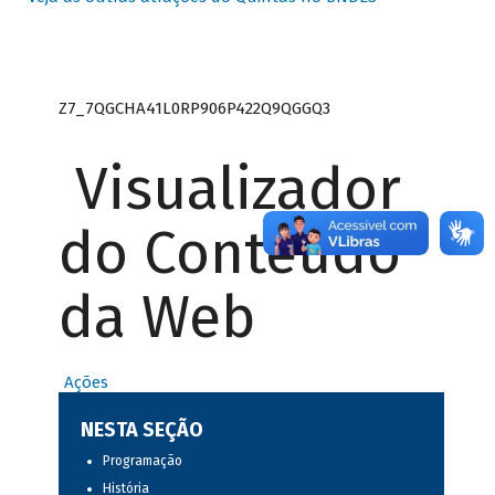
Z7_7QGCHA41L0RP906P422Q9QGGQ3
Visualizador
do Conteúdo
da Web
Ações
NESTA SEÇÃO
Programação
História