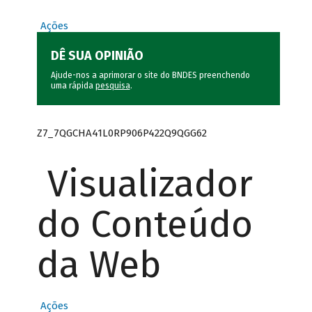
Ações
DÊ SUA OPINIÃO
Ajude-nos a aprimorar o site do BNDES preenchendo
uma rápida
pesquisa
.
Z7_7QGCHA41L0RP906P422Q9QGG62
Visualizador
do Conteúdo
da Web
Ações