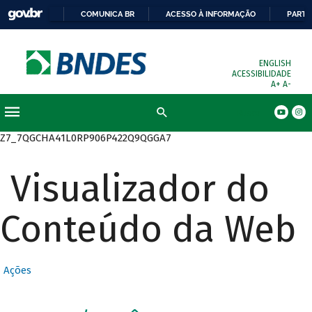
COMUNICA BR
ACESSO À INFORMAÇÃO
PARTI
ENGLISH
ACESSIBILIDADE
A+
A-
Busca
Z7_7QGCHA41L0RP906P422Q9QGGA7
Visualizador do
Conteúdo da Web
Ações