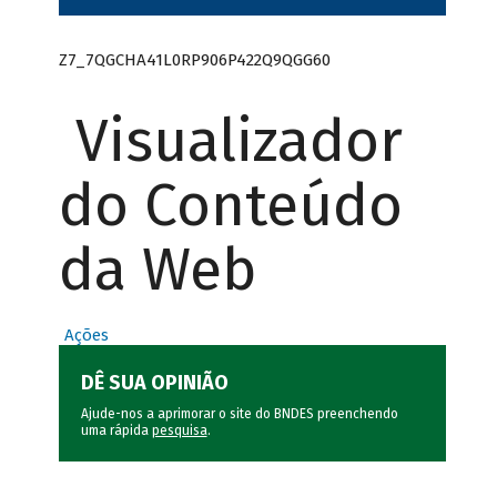
Z7_7QGCHA41L0RP906P422Q9QGG60
Visualizador
do Conteúdo
da Web
Ações
DÊ SUA OPINIÃO
Ajude-nos a aprimorar o site do BNDES preenchendo
uma rápida
pesquisa
.