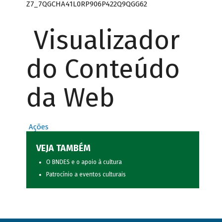
Z7_7QGCHA41L0RP906P422Q9QGG62
Visualizador
do Conteúdo
da Web
Ações
VEJA TAMBÉM
O BNDES e o apoio à cultura
Patrocínio a eventos culturais