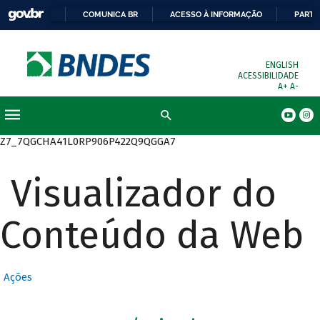
COMUNICA BR
ACESSO À INFORMAÇÃO
PARTI
ENGLISH
ACESSIBILIDADE
A+
A-
Busca
Z7_7QGCHA41L0RP906P422Q9QGGA7
Visualizador do
Conteúdo da Web
Ações