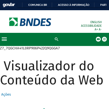
COMUNICA BR
ACESSO À INFORMAÇÃO
PARTI
ENGLISH
ACESSIBILIDADE
A+
A-
Busca
Z7_7QGCHA41L0RP906P422Q9QGGA7
Visualizador do
Conteúdo da Web
Ações