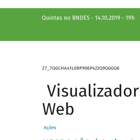
Quintas no BNDES - 14.10.2019 - 19h
Z7_7QGCHA41L0RP906P422Q9QGGQ6
Visualizado
Web
Ações