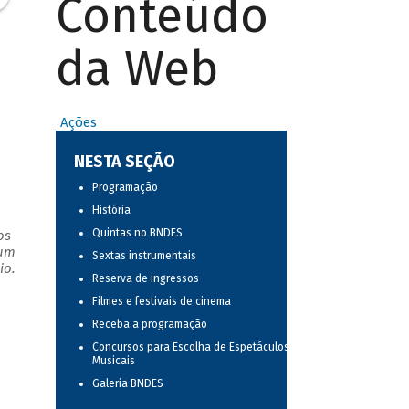
Conteúdo
da Web
Ações
NESTA SEÇÃO
Programação
História
Quintas no BNDES
os
 um
Sextas instrumentais
io.
Reserva de ingressos
Filmes e festivais de cinema
Receba a programação
Concursos para Escolha de Espetáculos
Musicais
Galeria BNDES