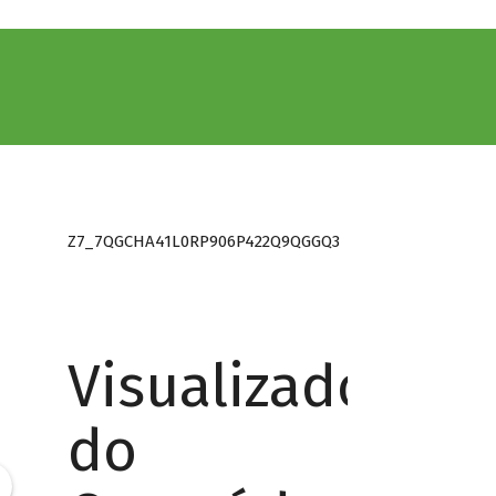
Z7_7QGCHA41L0RP906P422Q9QGGQ3
Visualizador
do