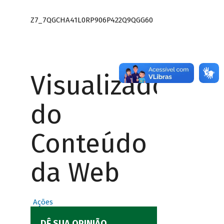
Z7_7QGCHA41L0RP906P422Q9QGG60
Visualizador
do
Conteúdo
da Web
Ações
DÊ SUA OPINIÃO