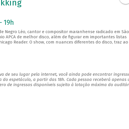
kking
- 19h
m de Negro Léo, cantor e compositor maranhense radicado em São
io APCA de melhor disco, além de figurar em importantes listas
Chicago Reader. O show, com nuances diferentes do disco, traz ao
a de seu lugar pela internet, você ainda pode encontrar ingress
a do espetáculo, a partir das 18h. Cada pessoa receberá apenas
o de ingressos disponíveis sujeito à lotação máxima do auditór