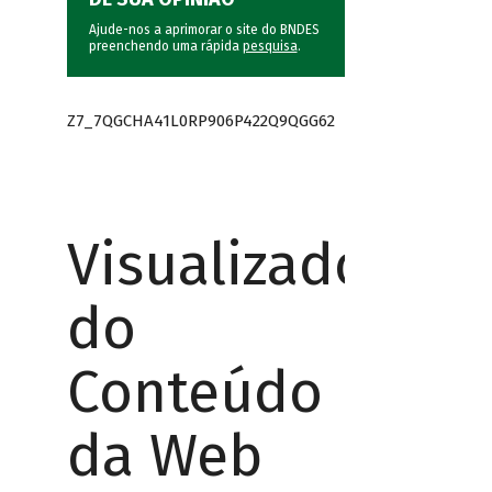
Ajude-nos a aprimorar o site do BNDES
preenchendo uma rápida
pesquisa
.
Z7_7QGCHA41L0RP906P422Q9QGG62
Visualizador
do
Conteúdo
da Web