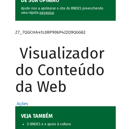
DÊ SUA OPINIÃO
Ajude-nos a aprimorar o site do BNDES preenchendo
uma rápida
pesquisa
.
Z7_7QGCHA41L0RP906P422Q9QGG62
Visualizador
do Conteúdo
da Web
Ações
VEJA TAMBÉM
O BNDES e o apoio à cultura