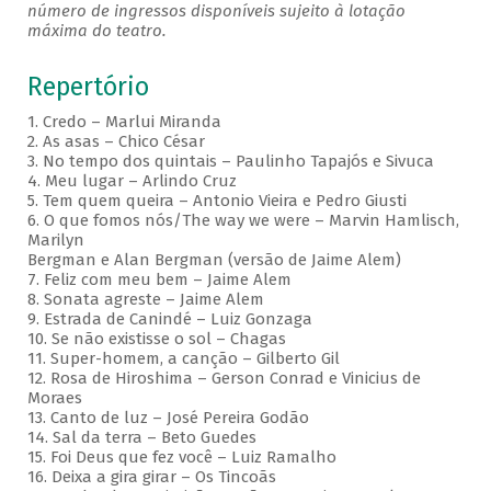
número de ingressos disponíveis sujeito à lotação
máxima do teatro.
Repertório
1. Credo – Marlui Miranda
2. As asas – Chico César
3. No tempo dos quintais – Paulinho Tapajós e Sivuca
4. Meu lugar – Arlindo Cruz
5. Tem quem queira – Antonio Vieira e Pedro Giusti
6. O que fomos nós/The way we were – Marvin Hamlisch,
Marilyn
Bergman e Alan Bergman (versão de Jaime Alem)
7. Feliz com meu bem – Jaime Alem
8. Sonata agreste – Jaime Alem
9. Estrada de Canindé – Luiz Gonzaga
10. Se não existisse o sol – Chagas
11. Super-homem, a canção – Gilberto Gil
12. Rosa de Hiroshima – Gerson Conrad e Vinicius de
Moraes
13. Canto de luz – José Pereira Godão
14. Sal da terra – Beto Guedes
15. Foi Deus que fez você – Luiz Ramalho
16. Deixa a gira girar – Os Tincoãs