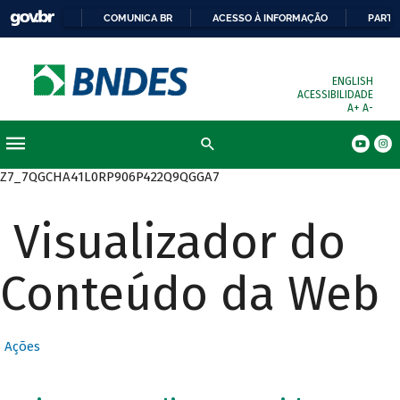
COMUNICA BR
ACESSO À INFORMAÇÃO
PARTI
ENGLISH
ACESSIBILIDADE
A+
A-
Busca
Z7_7QGCHA41L0RP906P422Q9QGGA7
Visualizador do
Conteúdo da Web
Ações