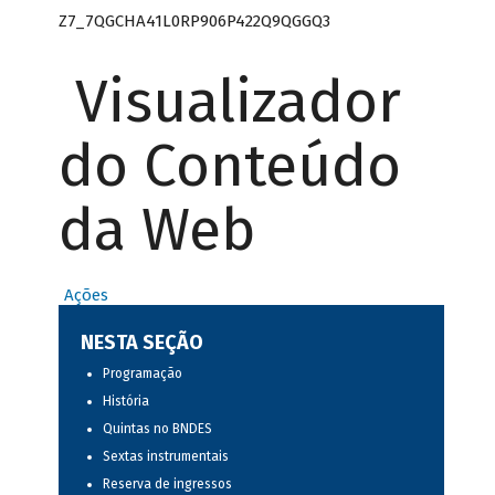
Z7_7QGCHA41L0RP906P422Q9QGGQ3
Visualizador
do Conteúdo
da Web
Ações
NESTA SEÇÃO
Programação
História
Quintas no BNDES
Sextas instrumentais
Reserva de ingressos