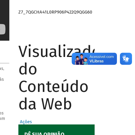
Z7_7QGCHA41L0RP906P422Q9QGG60
Visualizador
do
s,
s
às
Conteúdo
da Web
os
 um
Ações
DÊ SUA OPINIÃO