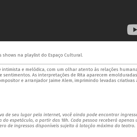
s shows na playlist do Espaço Cultural.
e intimista e melódica, com um olhar atento às relações humana
de sentimentos. As interpretações de Rita aparecem emoldurada
mpositor e arranjador Jaime Alem, imprimindo levadas criativas 
a de seu lugar pela internet, você ainda pode encontrar ingress
a do espetáculo, a partir das 18h. Cada pessoa receberá apenas
o de ingressos disponíveis sujeito à lotação máxima do teatro.