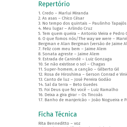
Repertório
1. Credo – Marlui Miranda
2. As asas – Chico César
3. No tempo dos quintais – Paulinho Tapajós
4. Meu lugar – Arlindo Cruz
5. Tem quem queira – Antonio Vieira e Pedro G
6. O que fomos nós/The way we were – Marvi
Bergman e Alan Bergman (versão de Jaime A
7. Feliz com meu bem – Jaime Alem
8. Sonata agreste – Jaime Alem
9. Estrada de Canindé – Luiz Gonzaga
10. Se não existisse o sol – Chagas
11. Super-homem, a canção – Gilberto Gil
12. Rosa de Hiroshima – Gerson Conrad e Vini
13. Canto de luz – José Pereira Godão
14. Sal da terra – Beto Guedes
15. Foi Deus que fez você – Luiz Ramalho
16. Deixa a gira girar – Os Tincoãs
17. Banho de manjericão – João Nogueira e P
Ficha Técnica
Rita Benneditto – voz