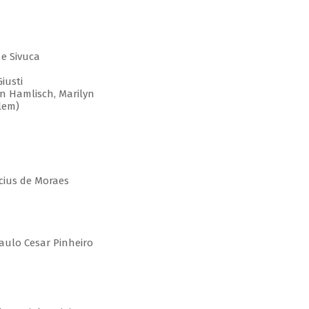
 e Sivuca
iusti
n Hamlisch, Marilyn
lem)
cius de Moraes
aulo Cesar Pinheiro