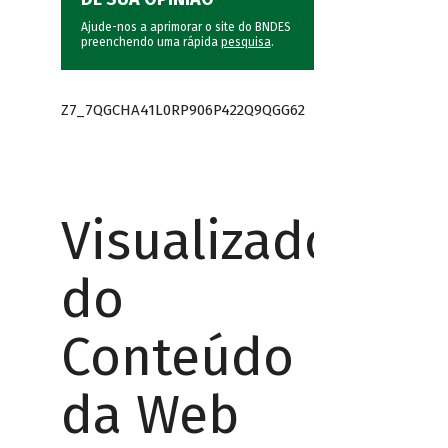
Ajude-nos a aprimorar o site do BNDES
preenchendo uma rápida
pesquisa
.
Z7_7QGCHA41L0RP906P422Q9QGG62
Visualizador
do
Conteúdo
da Web