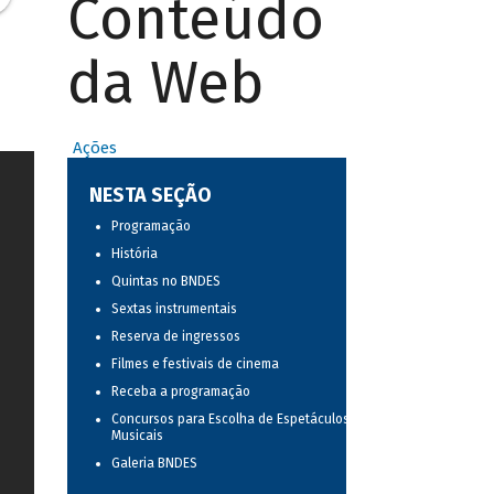
Conteúdo
da Web
Ações
NESTA SEÇÃO
Programação
História
Quintas no BNDES
Sextas instrumentais
Reserva de ingressos
Filmes e festivais de cinema
Receba a programação
Concursos para Escolha de Espetáculos
Musicais
Galeria BNDES