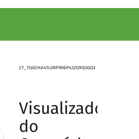
Z7_7QGCHA41L0RP906P422Q9QGGQ3
Visualizador
do