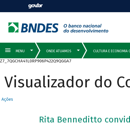
Z7_7QGCHA41L0RP906P422Q9QGGA7
Visualizador do 
Ações
Rita Benneditto convi