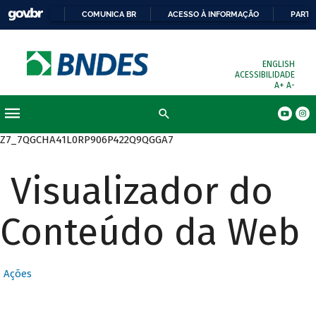
COMUNICA BR
ACESSO À INFORMAÇÃO
PARTI
ENGLISH
ACESSIBILIDADE
A+
A-
Busca
Z7_7QGCHA41L0RP906P422Q9QGGA7
Visualizador do
Conteúdo da Web
Ações