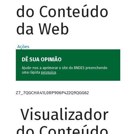
do Conteúdo
da Web
Ações
DÊ SUA OPINIÃO
Ajude-nos a aprimorar o site do BNDES preenchendo
uma rápida
pesquisa
.
Z7_7QGCHA41L0RP906P422Q9QGG62
Visualizador
do Conteúdo