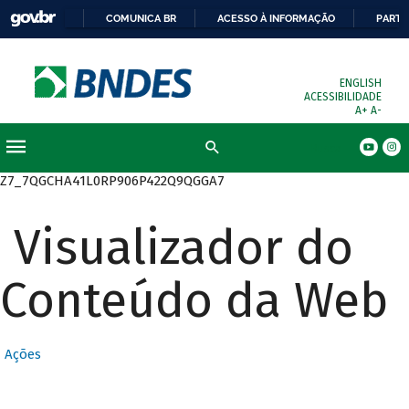
COMUNICA BR
ACESSO À INFORMAÇÃO
PARTI
ENGLISH
ACESSIBILIDADE
A+
A-
Busca
Z7_7QGCHA41L0RP906P422Q9QGGA7
Visualizador do
Conteúdo da Web
Ações