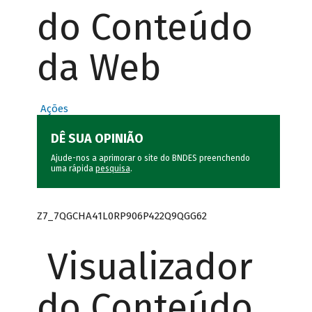
do Conteúdo
da Web
Ações
DÊ SUA OPINIÃO
Ajude-nos a aprimorar o site do BNDES preenchendo
uma rápida
pesquisa
.
Z7_7QGCHA41L0RP906P422Q9QGG62
Visualizador
do Conteúdo