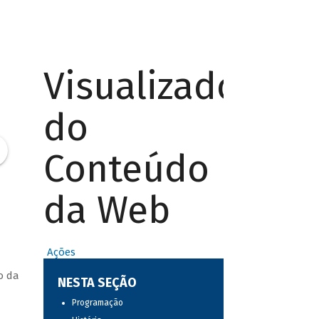
Visualizador
do
Conteúdo
da Web
Ações
o da
NESTA SEÇÃO
Programação