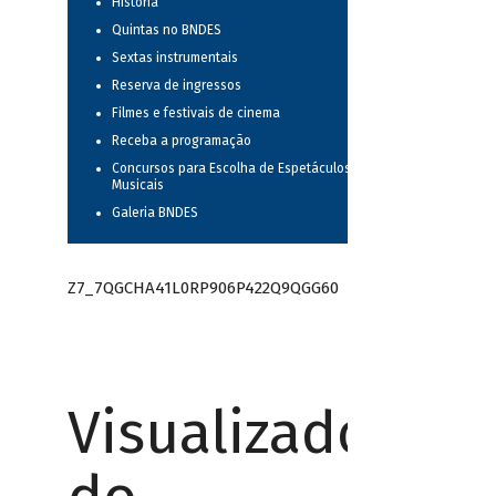
História
Quintas no BNDES
Sextas instrumentais
Reserva de ingressos
Filmes e festivais de cinema
Receba a programação
Concursos para Escolha de Espetáculos
Musicais
Galeria BNDES
Z7_7QGCHA41L0RP906P422Q9QGG60
Visualizador