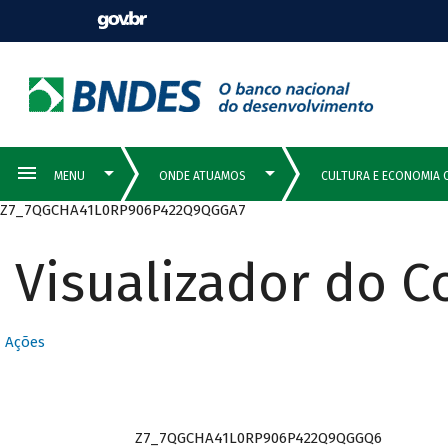
Z7_7QGCHA41L0RP906P422Q9QGGA7
Visualizador do 
Ações
Z7_7QGCHA41L0RP906P422Q9QGGQ6