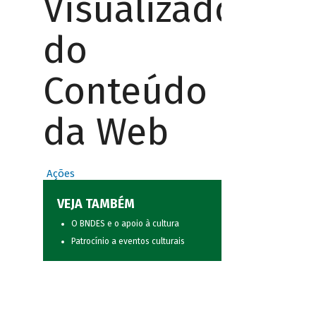
Visualizador
do
Conteúdo
da Web
Ações
VEJA TAMBÉM
O BNDES e o apoio à cultura
Patrocínio a eventos culturais