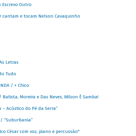
u Escrevo Outro
r cantam e tocam Nelson Cavaquinho
As Letras
do Tudo
NDA / + Chico
Batista, Moreira e Das Neves, Wilson É Samba!
– Acústico do Pé da Serra”
/ “Suburbania”
co César com voz, piano e percussão"