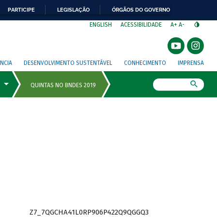
PARTICIPE
LEGISLAÇÃO
ÓRGÃOS DO GOVERNO
⁣
ENGLISH
ACESSIBILIDADE
A+
A-
NCIA
DESENVOLVIMENTO SUSTENTÁVEL
CONHECIMENTO
IMPRENSA
Busca
Z7_7QGCHA41L0RP906P422Q9QGGQ3