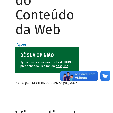
do
Conteúdo
da Web
Ações
DÊ SUA OPINIÃO
Ajude-nos a aprimorar o site do BNDES
preenchendo uma rápida
pesquisa
.
Z7_7QGCHA41L0RP906P422Q9QGG62