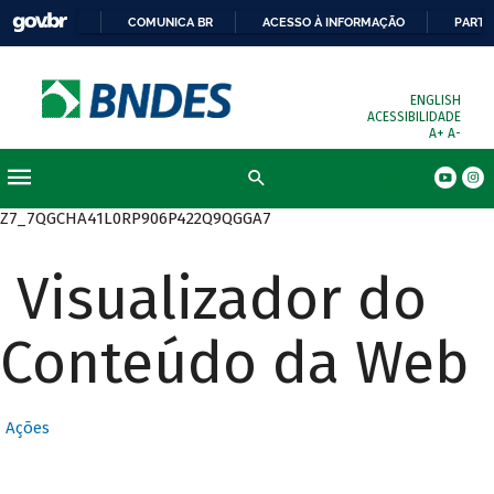
COMUNICA BR
ACESSO À INFORMAÇÃO
PARTI
ENGLISH
ACESSIBILIDADE
A+
A-
Busca
Z7_7QGCHA41L0RP906P422Q9QGGA7
Visualizador do
Conteúdo da Web
Ações