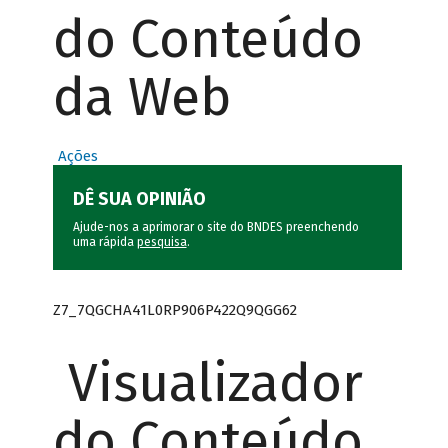
do Conteúdo
da Web
Ações
DÊ SUA OPINIÃO
Ajude-nos a aprimorar o site do BNDES preenchendo
uma rápida
pesquisa
.
Z7_7QGCHA41L0RP906P422Q9QGG62
Visualizador
do Conteúdo