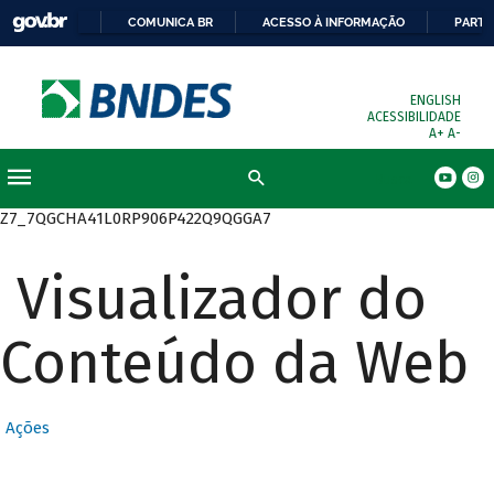
COMUNICA BR
ACESSO À INFORMAÇÃO
PARTI
ENGLISH
ACESSIBILIDADE
A+
A-
Busca
Z7_7QGCHA41L0RP906P422Q9QGGA7
Visualizador do
Conteúdo da Web
Ações