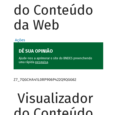
do Conteúdo
da Web
Ações
DÊ SUA OPINIÃO
Ajude-nos a aprimorar o site do BNDES preenchendo
uma rápida
pesquisa
.
Z7_7QGCHA41L0RP906P422Q9QGG62
Visualizador
do Conteúdo