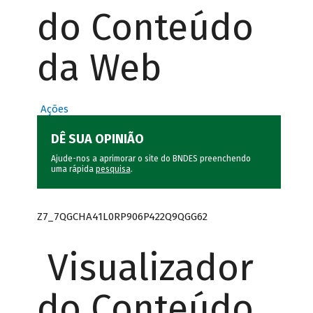
do Conteúdo
da Web
Ações
DÊ SUA OPINIÃO
Ajude-nos a aprimorar o site do BNDES preenchendo
uma rápida
pesquisa
.
Z7_7QGCHA41L0RP906P422Q9QGG62
Visualizador
do Conteúdo