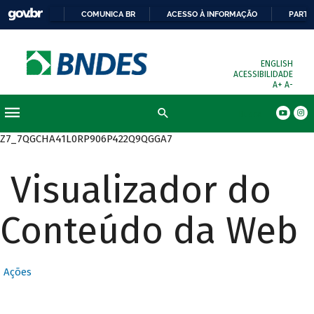
COMUNICA BR
ACESSO À INFORMAÇÃO
PARTI
ENGLISH
ACESSIBILIDADE
A+
A-
Busca
Z7_7QGCHA41L0RP906P422Q9QGGA7
Visualizador do
Conteúdo da Web
Ações