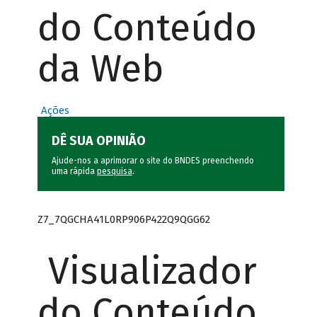
do Conteúdo
da Web
Ações
DÊ SUA OPINIÃO
Ajude-nos a aprimorar o site do BNDES preenchendo
uma rápida
pesquisa
.
Z7_7QGCHA41L0RP906P422Q9QGG62
Visualizador
do Conteúdo