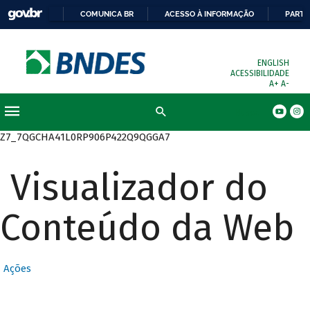
COMUNICA BR
ACESSO À INFORMAÇÃO
PARTI
ENGLISH
ACESSIBILIDADE
A+
A-
Busca
Z7_7QGCHA41L0RP906P422Q9QGGA7
Visualizador do
Conteúdo da Web
Ações