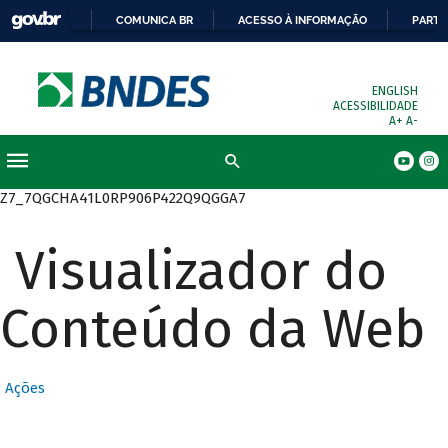
COMUNICA BR
ACESSO À INFORMAÇÃO
PARTI
ENGLISH
ACESSIBILIDADE
A+
A-
Busca
Z7_7QGCHA41L0RP906P422Q9QGGA7
Visualizador do
Conteúdo da Web
Ações