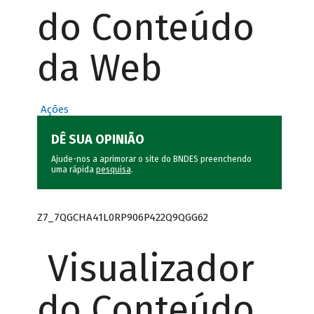
do Conteúdo
da Web
Ações
DÊ SUA OPINIÃO
Ajude-nos a aprimorar o site do BNDES preenchendo
uma rápida
pesquisa
.
Z7_7QGCHA41L0RP906P422Q9QGG62
Visualizador
do Conteúdo