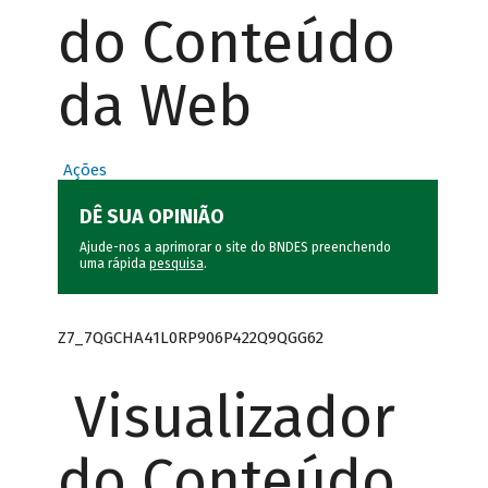
do Conteúdo
da Web
Ações
DÊ SUA OPINIÃO
Ajude-nos a aprimorar o site do BNDES preenchendo
uma rápida
pesquisa
.
Z7_7QGCHA41L0RP906P422Q9QGG62
Visualizador
do Conteúdo