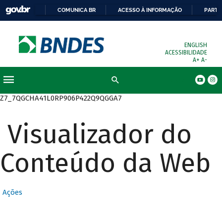
COMUNICA BR
ACESSO À INFORMAÇÃO
PARTI
ENGLISH
ACESSIBILIDADE
A+
A-
Busca
Z7_7QGCHA41L0RP906P422Q9QGGA7
Visualizador do
Conteúdo da Web
Ações