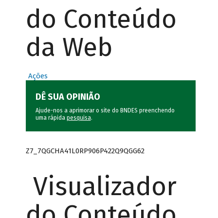
do Conteúdo
da Web
Ações
DÊ SUA OPINIÃO
Ajude-nos a aprimorar o site do BNDES preenchendo
uma rápida
pesquisa
.
Z7_7QGCHA41L0RP906P422Q9QGG62
Visualizador
do Conteúdo