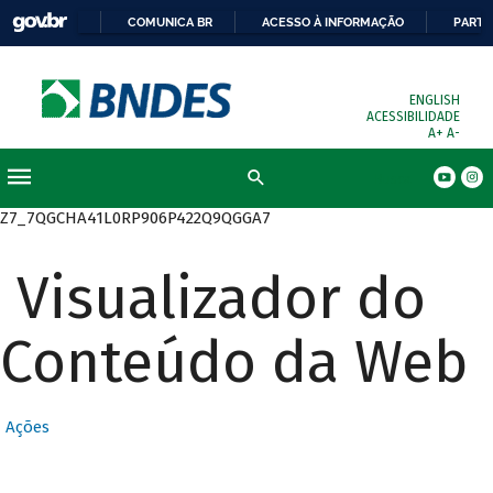
COMUNICA BR
ACESSO À INFORMAÇÃO
PARTI
ENGLISH
ACESSIBILIDADE
A+
A-
Busca
Z7_7QGCHA41L0RP906P422Q9QGGA7
Visualizador do
Conteúdo da Web
Ações