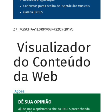
Concursos para Escolha de Espetáculos Musicais
Galeria BNDES
Z7_7QGCHA41L0RP906P422Q9Q01V5
Visualizador
do Conteúdo
da Web
Ações
DÊ SUA OPINIÃO
Ajude-nos a aprimorar o site do BNDES preenchendo