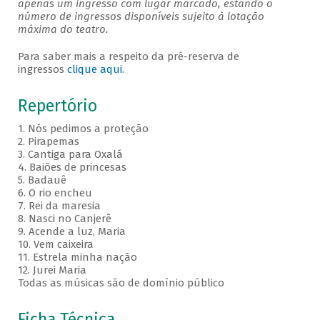
apenas um ingresso com lugar marcado, estando o
número de ingressos disponíveis sujeito à lotação
máxima do teatro.
Para saber mais a respeito da pré-reserva de
ingressos
clique aqui
.
Repertório
1. Nós pedimos a proteção
2. Pirapemas
3. Cantiga para Oxalá
4. Baiões de princesas
5. Badauê
6. O rio encheu
7. Rei da maresia
8. Nasci no Canjerê
9. Acende a luz, Maria
10. Vem caixeira
11. Estrela minha nação
12. Jurei Maria
Todas as músicas são de domínio público
Ficha Técnica