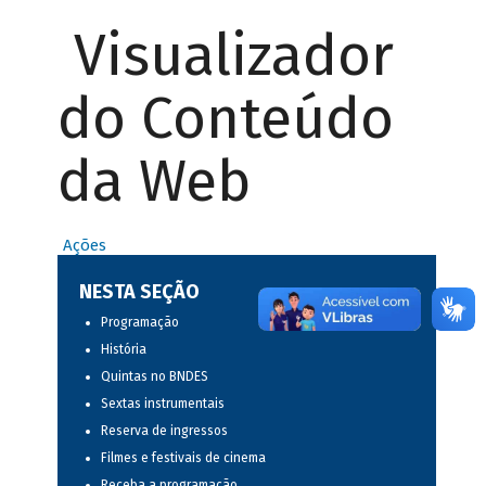
Visualizador
do Conteúdo
da Web
Ações
NESTA SEÇÃO
Programação
História
Quintas no BNDES
Sextas instrumentais
Reserva de ingressos
Filmes e festivais de cinema
Receba a programação