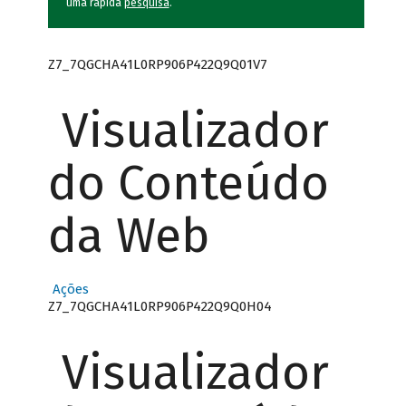
uma rápida
pesquisa
.
Z7_7QGCHA41L0RP906P422Q9Q01V7
Visualizador
do Conteúdo
da Web
Ações
Z7_7QGCHA41L0RP906P422Q9Q0H04
Visualizador