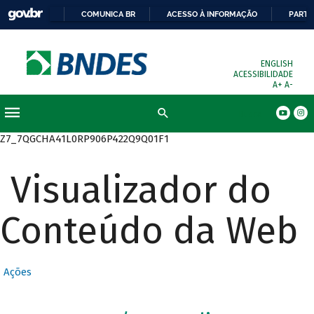
COMUNICA BR
ACESSO À INFORMAÇÃO
PARTI
ENGLISH
ACESSIBILIDADE
A+
A-
Busca
Z7_7QGCHA41L0RP906P422Q9Q01F1
Visualizador do
Conteúdo da Web
Ações