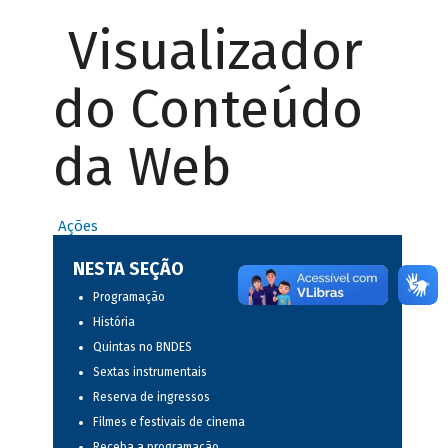
Visualizador
do Conteúdo
da Web
Ações
NESTA SEÇÃO
Programação
História
Quintas no BNDES
Sextas instrumentais
Reserva de ingressos
Filmes e festivais de cinema
Receba a programação