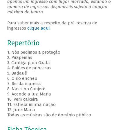
apenas um ingresso com lugar marcado, estando o
número de ingressos disponíveis sujeito à lotação
máxima do teatro.
Para saber mais a respeito da pré-reserva de
ingressos
clique aqui
.
Repertório
1. Nós pedimos a proteção
2. Pirapemas
3. Cantiga para Oxalá
4. Baiões de princesas
5. Badauê
6. O rio encheu
7. Rei da maresia
8. Nasci no Canjerê
9. Acende a luz, Maria
10. Vem caixeira
11. Estrela minha nação
12. Jurei Maria
Todas as músicas são de domínio público
Ficha Técnica