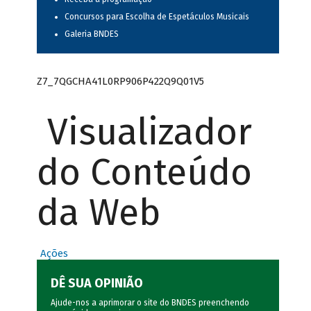
Concursos para Escolha de Espetáculos Musicais
Galeria BNDES
Z7_7QGCHA41L0RP906P422Q9Q01V5
Visualizador
do Conteúdo
da Web
Ações
DÊ SUA OPINIÃO
Ajude-nos a aprimorar o site do BNDES preenchendo