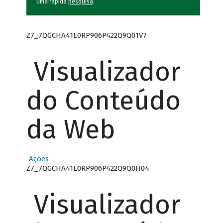
uma rápida
pesquisa
.
Z7_7QGCHA41L0RP906P422Q9Q01V7
Visualizador
do Conteúdo
da Web
Ações
Z7_7QGCHA41L0RP906P422Q9Q0H04
Visualizador