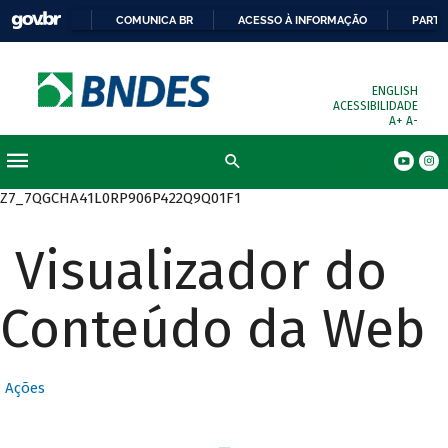
COMUNICA BR
ACESSO À INFORMAÇÃO
PARTI
ENGLISH
ACESSIBILIDADE
A+
A-
Busca
Z7_7QGCHA41L0RP906P422Q9Q01F1
Visualizador do
Conteúdo da Web
Ações