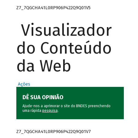
Z7_7QGCHA41L0RP906P422Q9Q01V5
Visualizador
do Conteúdo
da Web
Ações
DÊ SUA OPINIÃO
Ajude-nos a aprimorar o site do BNDES preenchendo
uma rápida
pesquisa
.
Z7_7QGCHA41L0RP906P422Q9Q01V7