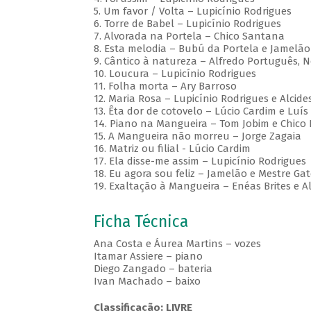
5. Um favor / Volta – Lupicínio Rodrigues
6. Torre de Babel – Lupicínio Rodrigues
7. Alvorada na Portela – Chico Santana
8. Esta melodia – Bubú da Portela e Jamelão
9. Cântico à natureza – Alfredo Português, 
10. Loucura – Lupicínio Rodrigues
11. Folha morta – Ary Barroso
12. Maria Rosa – Lupicínio Rodrigues e Alcid
13. Êta dor de cotovelo – Lúcio Cardim e Luís 
14. Piano na Mangueira – Tom Jobim e Chico
15. A Mangueira não morreu – Jorge Zagaia
16. Matriz ou filial - Lúcio Cardim
17. Ela disse-me assim – Lupicínio Rodrigues
18. Eu agora sou feliz – Jamelão e Mestre Ga
19. Exaltação à Mangueira – Enéas Brites e A
Ficha Técnica
Ana Costa e Áurea Martins – vozes
Itamar Assiere – piano
Diego Zangado – bateria
Ivan Machado – baixo
Classificação: LIVRE