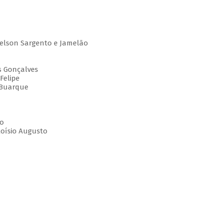
Nelson Sargento e Jamelão
es Gonçalves
Felipe
 Buarque
to
loísio Augusto