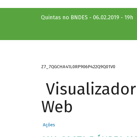
Quintas no BNDES - 06.02.2019 - 19h
Z7_7QGCHA41L0RP906P422Q9Q01V0
Visualizado
Web
Ações