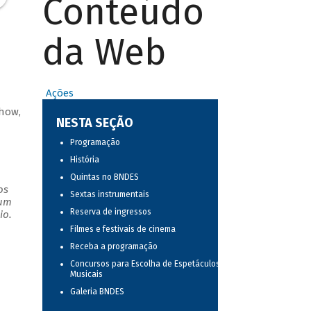
Conteúdo
da Web
Ações
show,
NESTA SEÇÃO
Programação
História
Quintas no BNDES
os
Sextas instrumentais
 um
Reserva de ingressos
io.
Filmes e festivais de cinema
Receba a programação
Concursos para Escolha de Espetáculos
Musicais
Galeria BNDES