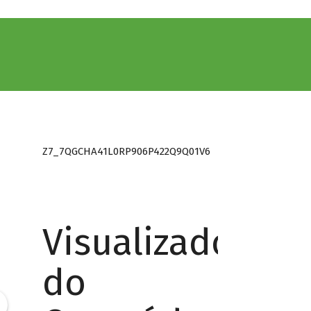
Z7_7QGCHA41L0RP906P422Q9Q01V6
Visualizador
do