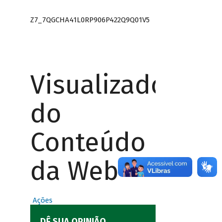
Z7_7QGCHA41L0RP906P422Q9Q01V5
Visualizador
do
Conteúdo
da Web
Ações
DÊ SUA OPINIÃO