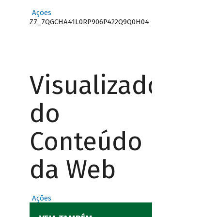
Ações
Z7_7QGCHA41L0RP906P422Q9Q0H04
Visualizador
do
Conteúdo
da Web
Ações