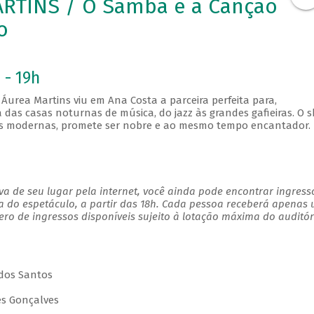
RTINS / O Samba e a Canção
o
 - 19h
Áurea Martins viu em Ana Costa a parceira perfeita para,
das casas noturnas de música, do jazz às grandes gafieiras. O 
ões modernas, promete ser nobre e ao mesmo tempo encantador.
a de seu lugar pela internet, você ainda pode encontrar ingress
a do espetáculo, a partir das 18h. Cada pessoa receberá apenas
o de ingressos disponíveis sujeito à lotação máxima do auditór
 dos Santos
des Gonçalves