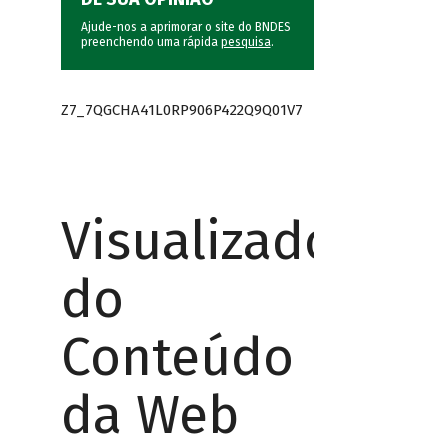
Ajude-nos a aprimorar o site do BNDES
preenchendo uma rápida
pesquisa
.
Z7_7QGCHA41L0RP906P422Q9Q01V7
Visualizador
do
Conteúdo
da Web