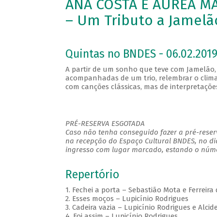
ANA COSTA E ÁUREA MA
– Um Tributo a Jamelã
Quintas no BNDES - 06.02.2019
A partir de um sonho que teve com Jamelão, 
acompanhadas de um trio, relembrar o clima 
com canções clássicas, mas de interpretaç
PRÉ-RESERVA ESGOTADA
Caso não tenha conseguido fazer a pré-reserv
na recepção do Espaço Cultural BNDES, no di
ingresso com lugar marcado, estando o númer
Repertório
1. Fechei a porta – Sebastião Mota e Ferreira
2. Esses moços – Lupicínio Rodrigues
3. Cadeira vazia – Lupicínio Rodrigues e Alci
4. Foi assim – Lupicínio Rodrigues