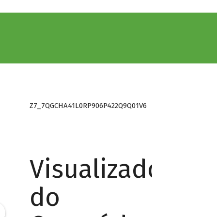
Z7_7QGCHA41L0RP906P422Q9Q01V6
Visualizador
do