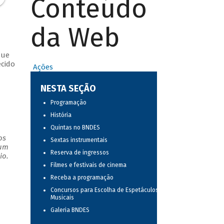
Conteúdo
da Web
que
ecido
Ações
NESTA SEÇÃO
Programação
História
Quintas no BNDES
os
Sextas instrumentais
 um
Reserva de ingressos
io.
Filmes e festivais de cinema
Receba a programação
Concursos para Escolha de Espetáculos
Musicais
Galeria BNDES