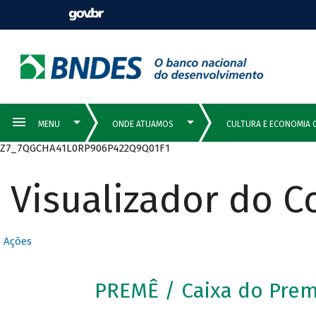
Z7_7QGCHA41L0RP906P422Q9Q01F1
Visualizador do 
Ações
PREMÊ / Caixa do Pre