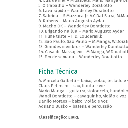
4. Lua de mel – M.Galbetti, Mário Manga e Os
5. O trabalho – Wanderley Doratiotto
6. Lava rápido – Wanderley Doratiotto
7. Sabrina – S.Mazzuca Jr, A.C.Dal Farra, M.Ma
8. Rubens – Mario Augusto Aydar
9. Macho OK – Wanderley Doratiotto
10. Brigando na lua – Mario Augusto Aydar
11. Filme triste – J. D. Loudermilk
12. São Paulo, São Paulo – M.Manga, W.Doratio
13. Grandes membros – Wanderley Doratiott
14. Casa de Massagem –M.Manga, W.Doratiotto,
15. Fim de semana – Wanderley Doratiotto
Ficha Técnica
A. Marcelo Galbetti – baixo, violão, teclado e 
Claus Petersen – sax, flauta e voz
Mario Manga – guitarra, violoncelo, bandolim
Wandi Doratiotto – cavaquinho, violão e voz
Danilo Moraes – baixo, violão e voz
Adriano Busko – bateria e percussão
Classificação: LIVRE