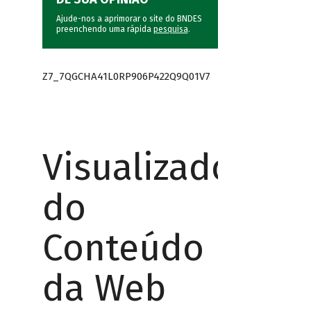
Ajude-nos a aprimorar o site do BNDES
preenchendo uma rápida
pesquisa
.
Z7_7QGCHA41L0RP906P422Q9Q01V7
Visualizador
do
Conteúdo
da Web