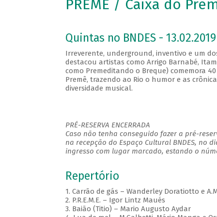
PREMÊ / Caixa do Pre
Quintas no BNDES - 13.02.2019
Irreverente, underground, inventivo e um do
destacou artistas como Arrigo Barnabé, Ita
como Premeditando o Breque) comemora 40 
Premê, trazendo ao Rio o humor e as crônic
diversidade musical.
PRÉ-RESERVA ENCERRADA
Caso não tenha conseguido fazer a pré-reserv
na recepção do Espaço Cultural BNDES, no di
ingresso com lugar marcado, estando o númer
Repertório
1. Carrão de gás – Wanderley Doratiotto e A.
2. P.R.E.M.E. – Igor Lintz Maués
3. Baião (Titio) – Mario Augusto Aydar