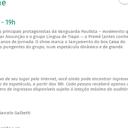
mê
 - 19h
s principais protagonistas da Vanguarda Paulista – movimento 
mar Assunção e o grupo Língua de Trapo –, o Premê (antes conh
anos de jornada. O show marca o lançamento do box Caixa do
as pungentes do grupo, num espetáculo dinâmico e de grande
a de seu lugar pela internet, você ainda pode encontrar ingress
a do espetáculo, a partir das 18h. Cada pessoa receberá apenas
o de ingressos disponíveis sujeito à lotação máxima do auditór
Marcelo Galbetti