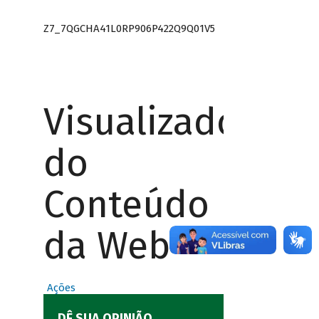
Z7_7QGCHA41L0RP906P422Q9Q01V5
Visualizador
do
Conteúdo
da Web
Ações
DÊ SUA OPINIÃO