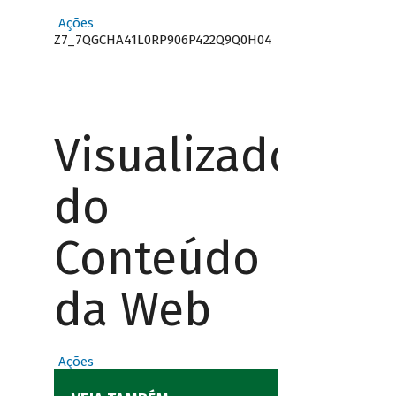
Ações
Z7_7QGCHA41L0RP906P422Q9Q0H04
Visualizador
do
Conteúdo
da Web
Ações