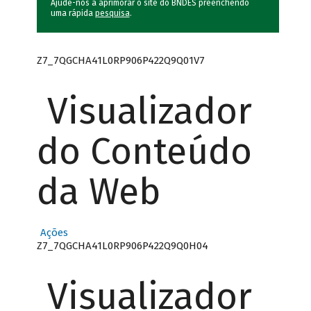
Ajude-nos a aprimorar o site do BNDES preenchendo
uma rápida
pesquisa
.
Z7_7QGCHA41L0RP906P422Q9Q01V7
Visualizador
do Conteúdo
da Web
Ações
Z7_7QGCHA41L0RP906P422Q9Q0H04
Visualizador