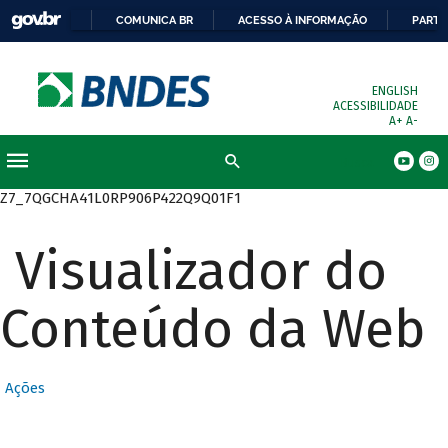
COMUNICA BR
ACESSO À INFORMAÇÃO
PARTI
ENGLISH
ACESSIBILIDADE
A+
A-
Busca
Z7_7QGCHA41L0RP906P422Q9Q01F1
Visualizador do
Conteúdo da Web
Ações