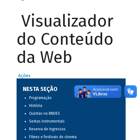
Visualizador
do Conteúdo
da Web
Ações
NESTA SEÇÃO
Programação
História
Quintas no BNDES
Sextas instrumentais
Reserva de ingressos
Filmes e festivais de cinema