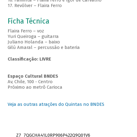
16. Faminta – Flaira Ferro e Igor de Carvalho
17. Revólver – Flaira Ferro
Ficha Técnica
Flaira Ferro – voz
Yuri Queiroga – guitarra
Juliano Holanda – baixo
Gilú Amaral – percussão e bateria
Classificação: LIVRE
Espaço Cultural BNDES
Av, Chile, 100 - Centro
Próximo ao metrô Carioca
Veja as outras atrações do Quintas no BNDES
Z7_7QGCHA41L0RP906P422Q9Q01V6