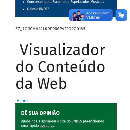
Concursos para Escolha de Espetáculos Musicais
Galeria BNDES
Z7_7QGCHA41L0RP906P422Q9Q01V5
Visualizador
do Conteúdo
da Web
Ações
DÊ SUA OPINIÃO
Ajude-nos a aprimorar o site do BNDES preenchendo
uma rápida
pesquisa
.