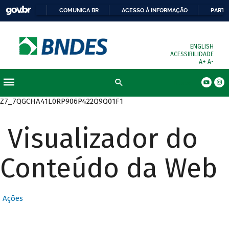
COMUNICA BR
ACESSO À INFORMAÇÃO
PARTI
ENGLISH
ACESSIBILIDADE
A+
A-
Busca
Z7_7QGCHA41L0RP906P422Q9Q01F1
Visualizador do
Conteúdo da Web
Ações