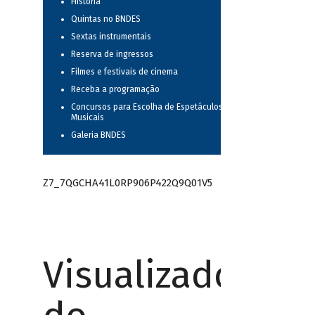
História
Quintas no BNDES
Sextas instrumentais
Reserva de ingressos
Filmes e festivais de cinema
Receba a programação
Concursos para Escolha de Espetáculos
Musicais
Galeria BNDES
Z7_7QGCHA41L0RP906P422Q9Q01V5
Visualizador