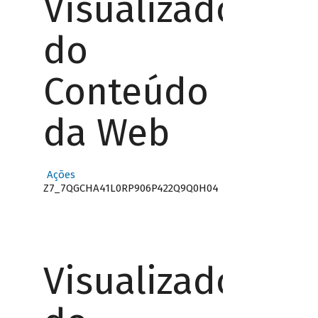
Visualizador
do
Conteúdo
da Web
Ações
Z7_7QGCHA41L0RP906P422Q9Q0H04
Visualizador