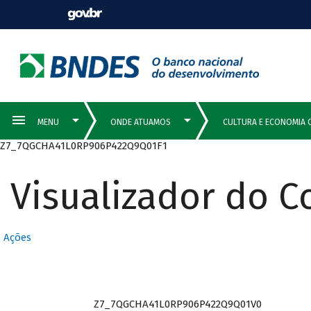
Z7_7QGCHA41L0RP906P422Q9Q01F1
Visualizador do 
Ações
Z7_7QGCHA41L0RP906P422Q9Q01V0