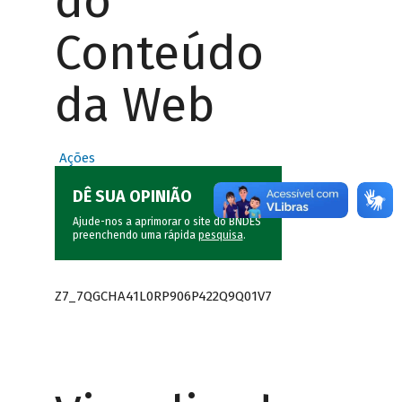
do
Conteúdo
da Web
Ações
DÊ SUA OPINIÃO
Ajude-nos a aprimorar o site do BNDES
preenchendo uma rápida
pesquisa
.
Z7_7QGCHA41L0RP906P422Q9Q01V7