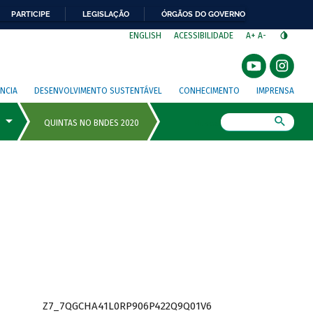
PARTICIPE
LEGISLAÇÃO
ÓRGÃOS DO GOVERNO
⁣
ENGLISH
ACESSIBILIDADE
A+
A-
NCIA
DESENVOLVIMENTO SUSTENTÁVEL
CONHECIMENTO
IMPRENSA
Busca
Z7_7QGCHA41L0RP906P422Q9Q01V6