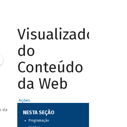
Visualizador
do
Conteúdo
da Web
Ações
o da
NESTA SEÇÃO
Programação