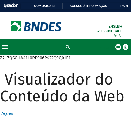
COMUNICA BR
ACESSO À INFORMAÇÃO
PARTI
ENGLISH
ACESSIBILIDADE
A+
A-
Busca
Z7_7QGCHA41L0RP906P422Q9Q01F1
Visualizador do
Conteúdo da Web
Ações