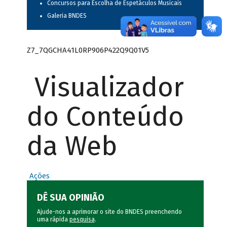
Concursos para Escolha de Espetáculos Musicais
Galeria BNDES
Z7_7QGCHA41L0RP906P422Q9Q01V5
Visualizador
do Conteúdo
da Web
Ações
DÊ SUA OPINIÃO
Ajude-nos a aprimorar o site do BNDES preenchendo
uma rápida
pesquisa
.