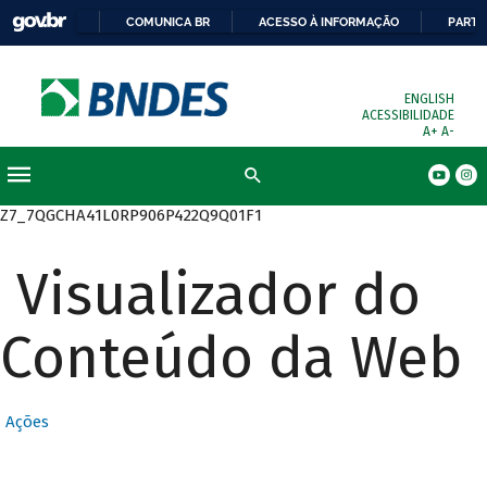
COMUNICA BR
ACESSO À INFORMAÇÃO
PARTI
ENGLISH
ACESSIBILIDADE
A+
A-
Busca
Z7_7QGCHA41L0RP906P422Q9Q01F1
Visualizador do
Conteúdo da Web
Ações