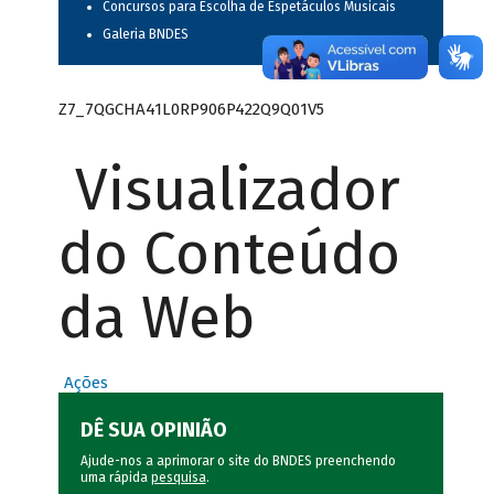
Concursos para Escolha de Espetáculos Musicais
Galeria BNDES
Z7_7QGCHA41L0RP906P422Q9Q01V5
Visualizador
do Conteúdo
da Web
Ações
DÊ SUA OPINIÃO
Ajude-nos a aprimorar o site do BNDES preenchendo
uma rápida
pesquisa
.