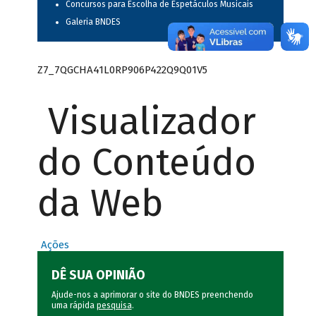
Concursos para Escolha de Espetáculos Musicais
Galeria BNDES
Z7_7QGCHA41L0RP906P422Q9Q01V5
Visualizador
do Conteúdo
da Web
Ações
DÊ SUA OPINIÃO
Ajude-nos a aprimorar o site do BNDES preenchendo
uma rápida
pesquisa
.