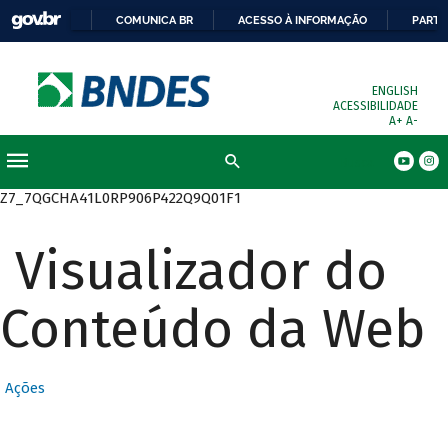
COMUNICA BR
ACESSO À INFORMAÇÃO
PARTI
ENGLISH
ACESSIBILIDADE
A+
A-
Busca
Z7_7QGCHA41L0RP906P422Q9Q01F1
Visualizador do
Conteúdo da Web
Ações